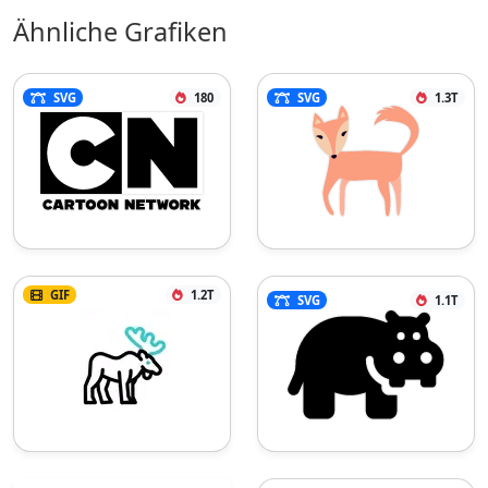
Ähnliche Grafiken
SVG
180
SVG
1.3T
GIF
1.2T
SVG
1.1T