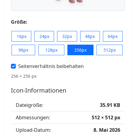
Größe:
16px
24px
32px
48px
64px
96px
128px
256px
512px
Seitenverhältnis beibehalten
256 × 256 px
Icon-Informationen
Dateigröße:
35.91 KB
Abmessungen:
512 × 512 px
Upload-Datum:
8. Mai 2026