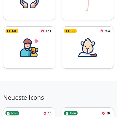
GIF
1.1T
GIF
904
Neueste Icons
Icon
15
Icon
30