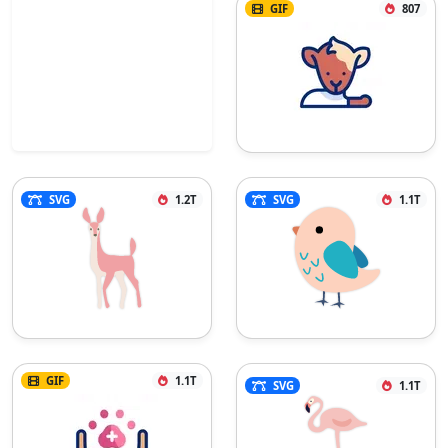
GIF
807
SVG
1.2T
SVG
1.1T
GIF
1.1T
SVG
1.1T