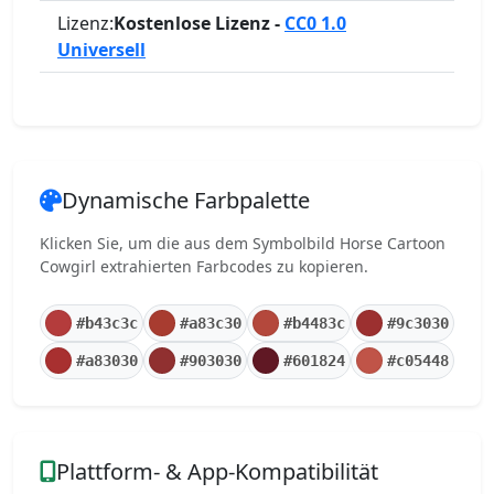
Lizenz:
Kostenlose Lizenz -
CC0 1.0
Universell
Dynamische Farbpalette
Klicken Sie, um die aus dem Symbolbild Horse Cartoon
Cowgirl extrahierten Farbcodes zu kopieren.
#b43c3c
#a83c30
#b4483c
#9c3030
#a83030
#903030
#601824
#c05448
Plattform- & App-Kompatibilität