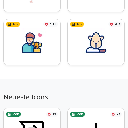
GIF
1.1T
GIF
907
Neueste Icons
Icon
19
Icon
27