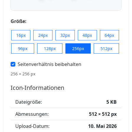
Größe:
16px
24px
32px
48px
64px
96px
128px
256px
512px
Seitenverhältnis beibehalten
256 × 256 px
Icon-Informationen
Dateigröße:
5 KB
Abmessungen:
512 × 512 px
Upload-Datum:
10. Mai 2026