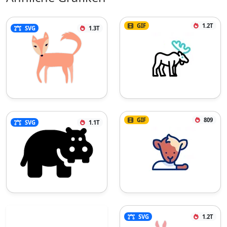
GIF
1.2T
SVG
1.3T
GIF
809
SVG
1.1T
SVG
1.2T