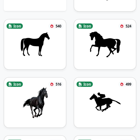
Icon
540
Icon
524
Icon
516
Icon
499