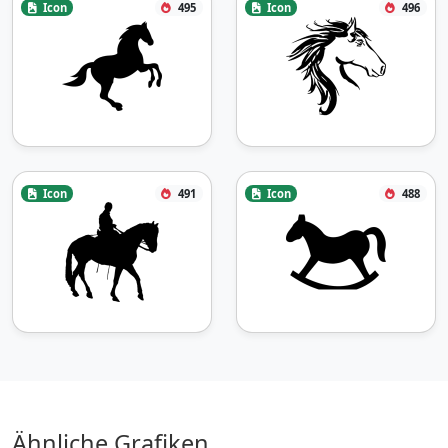
Icon
495
Icon
496
Icon
491
Icon
488
Ähnliche Grafiken