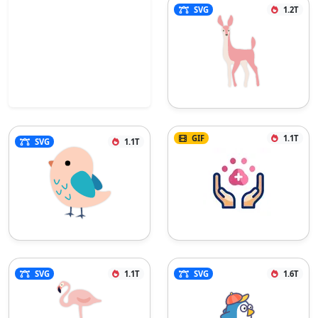
SVG
1.2T
GIF
1.1T
SVG
1.1T
SVG
1.1T
SVG
1.6T