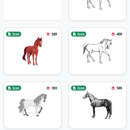
Icon
589
Icon
409
Icon
393
Icon
589