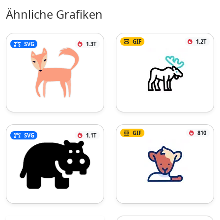
Ähnliche Grafiken
GIF
1.2T
SVG
1.3T
GIF
810
SVG
1.1T