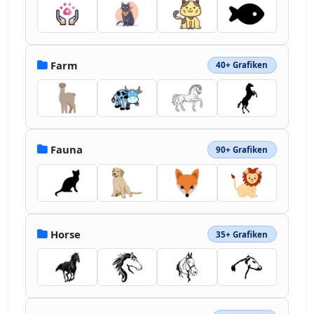
Farm
40+ Grafiken
Fauna
90+ Grafiken
Horse
35+ Grafiken