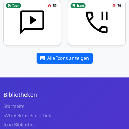
Icon
59
Icon
79
Alle Icons anzeigen
Bibliotheken
Startseite
SVG Vektor Bibliothek
Icon Bibliothek