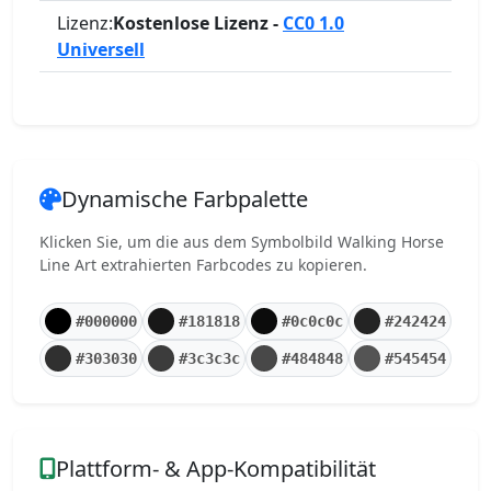
Lizenz:
Kostenlose Lizenz -
CC0 1.0
Universell
Dynamische Farbpalette
Klicken Sie, um die aus dem Symbolbild Walking Horse
Line Art extrahierten Farbcodes zu kopieren.
#000000
#181818
#0c0c0c
#242424
#303030
#3c3c3c
#484848
#545454
Plattform- & App-Kompatibilität