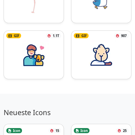
GIF
1.1T
GIF
907
Neueste Icons
Icon
15
Icon
25