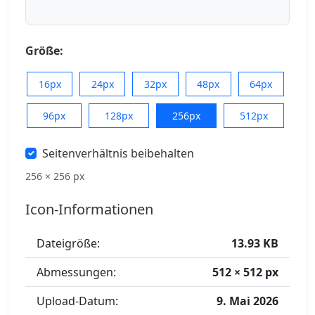
Größe:
16px
24px
32px
48px
64px
96px
128px
256px
512px
Seitenverhältnis beibehalten
256 × 256 px
Icon-Informationen
Dateigröße:
13.93 KB
Abmessungen:
512 × 512 px
Upload-Datum:
9. Mai 2026