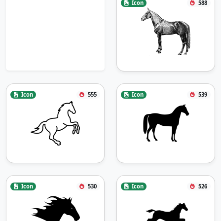
Icon
588
Icon
555
Icon
539
Icon
530
Icon
526