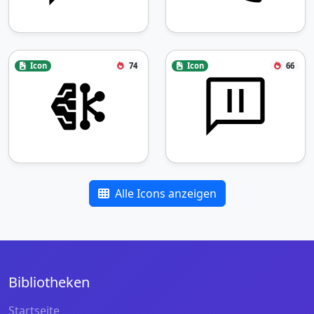
Icon
74
Icon
66
Alle Icons anzeigen
Bibliotheken
Startseite