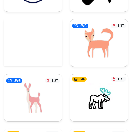
SVG
1.3T
GIF
1.2T
SVG
1.2T