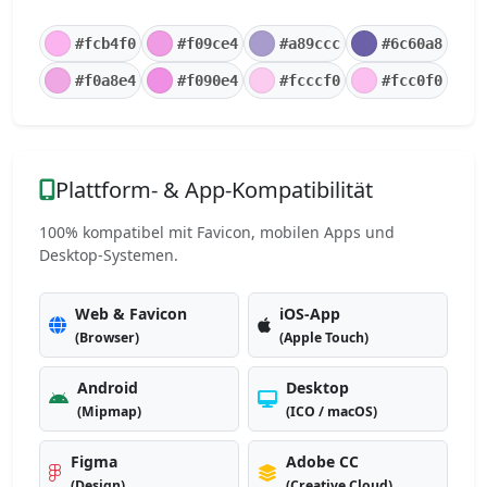
#fcb4f0
#f09ce4
#a89ccc
#6c60a8
#f0a8e4
#f090e4
#fcccf0
#fcc0f0
Plattform- & App-Kompatibilität
100% kompatibel mit Favicon, mobilen Apps und
Desktop-Systemen.
Web & Favicon
iOS-App
(Browser)
(Apple Touch)
Android
Desktop
(Mipmap)
(ICO / macOS)
Figma
Adobe CC
(Design)
(Creative Cloud)