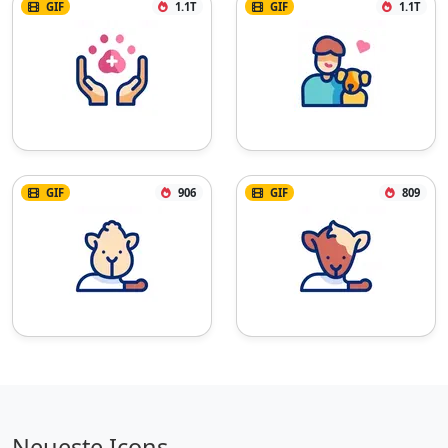
GIF
1.1T
GIF
1.1T
GIF
906
GIF
809
Neueste Icons