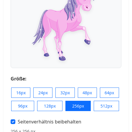
Größe:
16px
24px
32px
48px
64px
96px
128px
256px
512px
Seitenverhältnis beibehalten
256 × 256 px