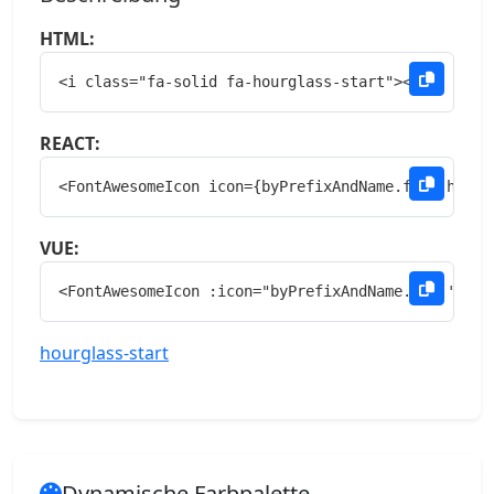
HTML:
<i class="fa-solid fa-hourglass-start"></i>
REACT:
<FontAwesomeIcon icon={byPrefixAndName.fas['hourg
VUE:
<FontAwesomeIcon :icon="byPrefixAndName.fas['hour
hourglass-start
Dynamische Farbpalette