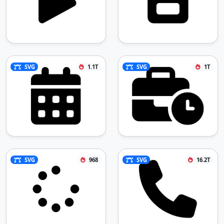
SVG
1.1T
SVG
1T
SVG
968
SVG
16.2T