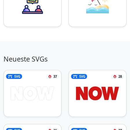
Neueste SVGs
SVG
37
SVG
28