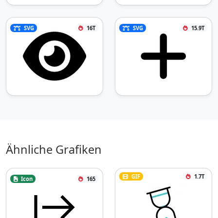
SVG
16T
SVG
15.9T
Ähnliche Grafiken
GIF
1.7T
Icon
165