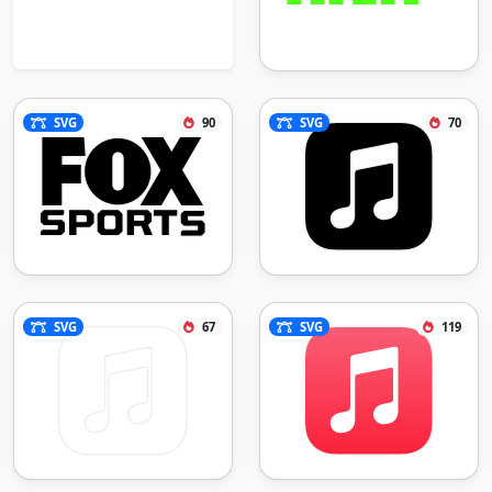
SVG
90
SVG
70
SVG
67
SVG
119