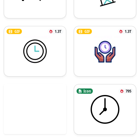
GIF
1.3T
GIF
1.3T
Icon
795