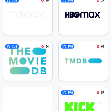
SVG
36
SVG
27
SVG
54
SVG
65
SVG
57