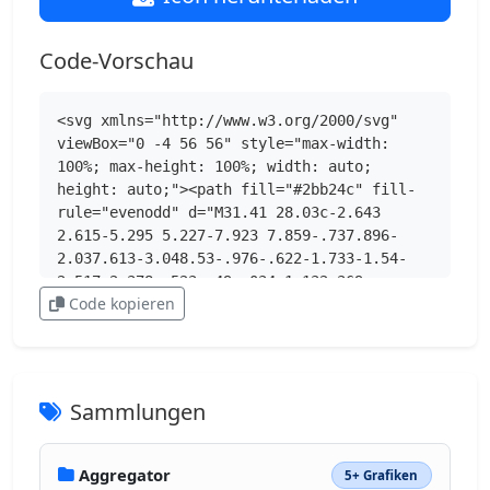
Code-Vorschau
<svg xmlns="http://www.w3.org/2000/svg" 
viewBox="0 -4 56 56" style="max-width: 
100%; max-height: 100%; width: auto; 
height: auto;"><path fill="#2bb24c" fill-
rule="evenodd" d="M31.41 28.03c-2.643 
2.615-5.295 5.227-7.923 7.859-.737.896-
2.037.613-3.048.53-.976-.622-1.733-1.54-
2.517-2.378-.523-.49-.034-1.132.369-
Code kopieren
1.5a2148 2148 0 0 0 7.923-
7.849c.48-.463.914-.996 1.495-
1.348.583-.248 1.008.34 1.396.669.88.934 
1.882 1.756 2.684 
2.756.353.446-.056.946-.379 1.261m.278 
Sammlungen
12.357c-.74.825-1.514 1.635-2.383 
2.324-.799.19-1.647.146-2.455.03-.776-.388-
1.3-1.135-1.937-1.71-.452-.437-1.16-
Aggregator
5+ Grafiken
1.093-.578-1.723a45 45 0 0 1 3.126-