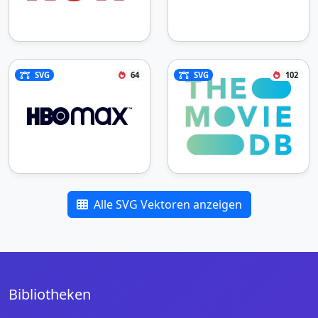
SVG
64
SVG
102
Alle SVG Vektoren anzeigen
Bibliotheken