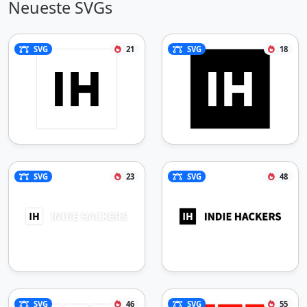
Neueste SVGs
SVG
21
SVG
18
SVG
23
SVG
48
SVG
46
SVG
55