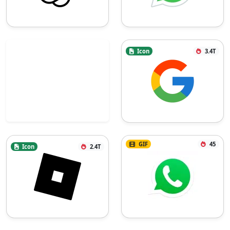
Icon
3.4T
GIF
45
Icon
2.4T