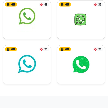
GIF
43
GIF
35
GIF
25
GIF
23