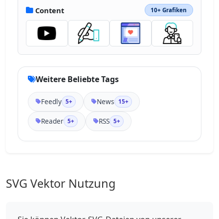
1.098-1.565 1.28-3.676.638-5.45-.5-1.425-
Content
10+ Grafiken
1.704-2.408-2.743-3.444"></path></svg>
Weitere Beliebte Tags
Feedly
News
5+
15+
Reader
RSS
5+
5+
SVG Vektor Nutzung