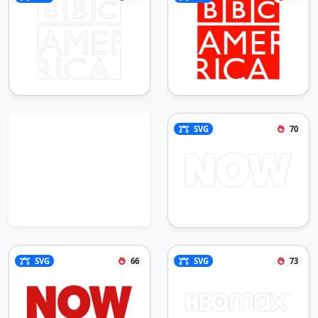
SVG
70
SVG
66
SVG
73