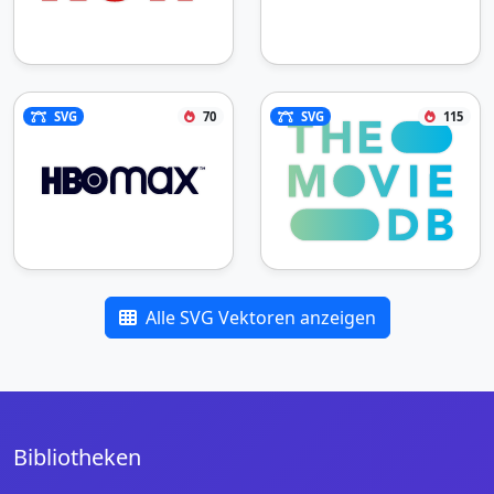
SVG
70
SVG
115
Alle SVG Vektoren anzeigen
Bibliotheken