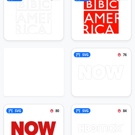
SVG
76
SVG
80
SVG
84