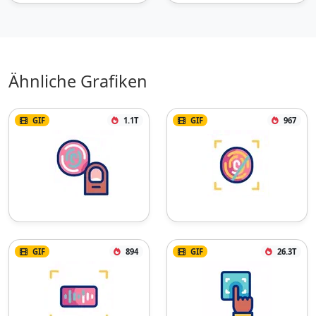
Ähnliche Grafiken
GIF
1.1T
GIF
967
GIF
894
GIF
26.3T