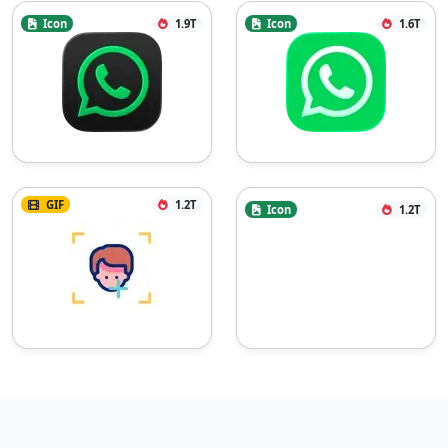
Icon
1.9T
Icon
1.6T
GIF
1.2T
Icon
1.2T