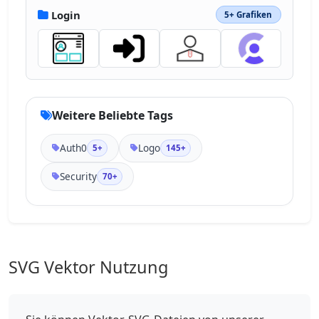
Login
5+ Grafiken
Weitere Beliebte Tags
Auth0
Logo
5+
145+
Security
70+
SVG Vektor Nutzung