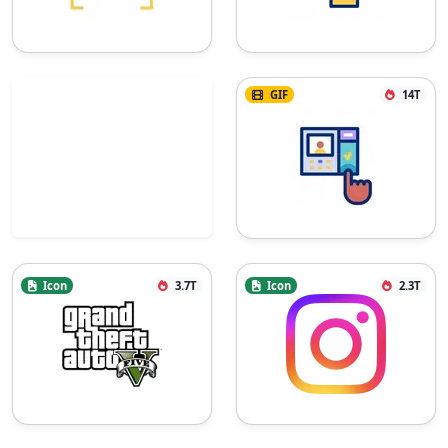
GIF
14T
Icon
3.7T
Icon
2.3T