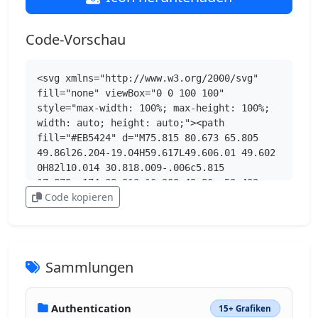
Code-Vorschau
<svg xmlns="http://www.w3.org/2000/svg" 
fill="none" viewBox="0 0 100 100" 
style="max-width: 100%; max-height: 100%; 
width: auto; height: auto;"><path 
fill="#EB5424" d="M75.815 80.673 65.805 
49.86l26.204-19.04H59.617L49.606.01 49.602 
0H82l10.014 30.818.009-.006c5.815 
17.879-.174 38.213-16.208 49.86m-52.422 
Code kopieren
0-.008.006 26.212 19.043 26.218-19.048-
26.21-19.044zm-16.2-49.86C1.071 49.66 8.177 
69.63 23.39 80.677l.002-.01 10.012-30.812-
26.2-19.034H39.59L49.6.008 49.602 
0H17.204z"></path></svg>
Sammlungen
Authentication
15+ Grafiken