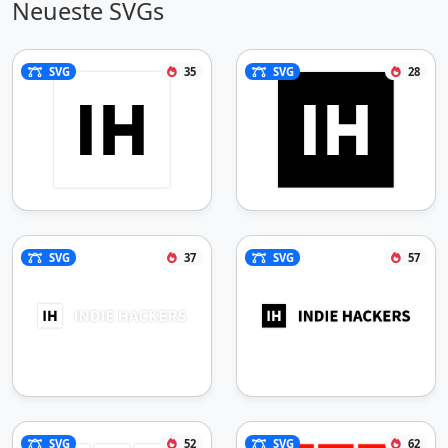
Neueste SVGs
SVG
35
SVG
28
SVG
37
SVG
57
SVG
52
SVG
62