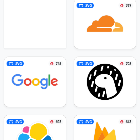
SVG
767
SVG
745
SVG
708
SVG
693
SVG
643