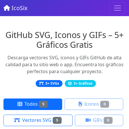
IcoSix
GitHub SVG, Iconos y GIFs – 5+
Gráficos Gratis
Descarga vectores SVG, iconos y GIFs GitHub de alta
calidad para tu sitio web o app. Encuentra los gráficos
perfectos para cualquier proyecto.
5+ SVGs
5+ Gráficos
Todos
Iconos
5
0
Vectores SVG
GIFs
5
0