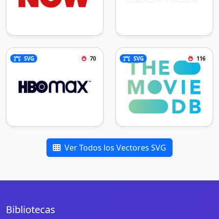
SVG
70
SVG
116
Ver Todos los Vectores SVG
Bibliotecas