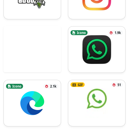
Icono
1.9k
GIF
51
Icono
2.1k