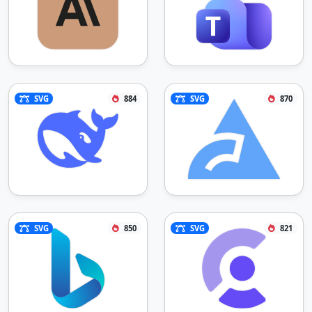
SVG
884
SVG
870
SVG
850
SVG
821