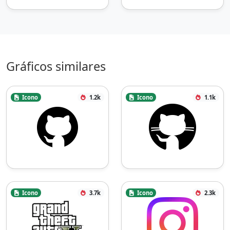
Gráficos similares
Icono
1.2k
Icono
1.1k
Icono
3.7k
Icono
2.3k