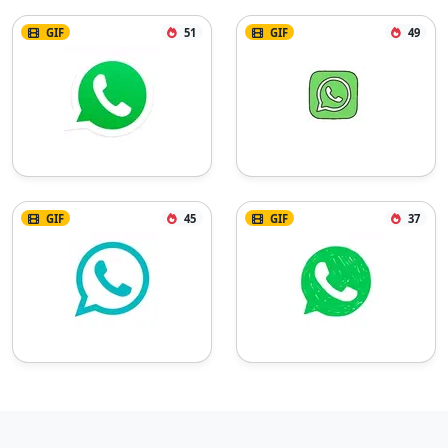
GIF
51
GIF
49
GIF
45
GIF
37