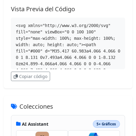
Vista Previa del Código
<svg xmlns="http://www.w3.org/2000/svg" 
fill="none" viewBox="0 0 100 100" 
style="max-width: 100%; max-height: 100%; 
width: auto; height: auto;"><path 
fill="#000" d="M35.417 60.983a4.066 4.066 0 
0 1 8.131 0v7.493a4.066 4.066 0 0 1-8.132 
0zm24.899-4.066a4.066 4.066 0 0 0-4.066 
4.066v7.493a4.066 4.066 0 0 0 8.132 0v-
Copiar código
7.493a4.066 4.066 0 0 0-4.066-4.066">
</path><path fill="#000" fill-
rule="evenodd" d="M100 68.332V57.126a6.86 
6.86 0 0 0-1.344-4.082l-3.044-4.125c-1.629-
2.22-4.042-2.793-6.63-2.793C88.005 35 
Colecciones
85.693 27.063 80.187 21.25 69.688 10.125 
55.75 9 50 9s-19.687 1.125-30.187 
12.25C14.3 27.063 11.993 35 11.019 46.126c-
AI Assistant
5+ Gráficos
2.583 0-5.008.583-6.638 2.793l-3.043 
4.119A6.9 6.9 0 0 0 0 57.126v11.206a4.67 