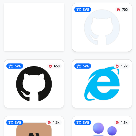
SVG
700
SVG
658
SVG
1.2k
SVG
1.2k
SVG
1.1k