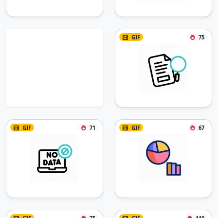
GIF
75
GIF
71
GIF
67