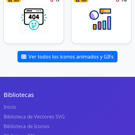
GIF
75
GIF
110
Ver todos los íconos animados y GIFs
Bibliotecas
Inicio
Biblioteca de Vectores SVG
Biblioteca de Iconos