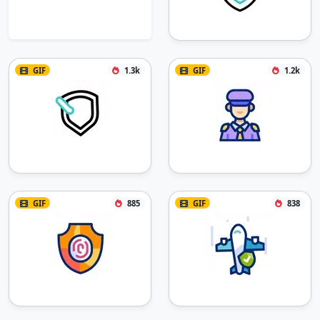
GIF
1.3k
GIF
1.2k
GIF
885
GIF
838