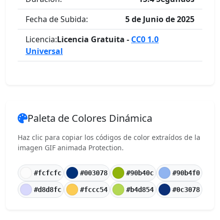
Fecha de Subida:
5 de Junio de 2025
Licencia:
Licencia Gratuita -
CC0 1.0
Universal
Paleta de Colores Dinámica
Haz clic para copiar los códigos de color extraídos de la
imagen GIF animada Protection.
#fcfcfc
#003078
#90b40c
#90b4f0
#d8d8fc
#fccc54
#b4d854
#0c3078