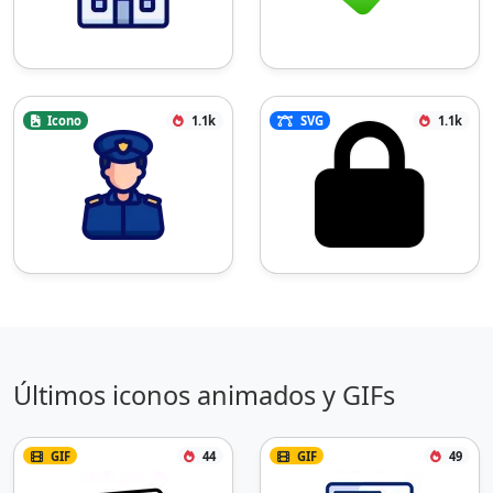
Icono
1.1k
SVG
1.1k
Últimos iconos animados y GIFs
GIF
44
GIF
49