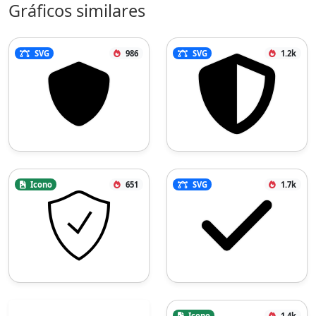
Gráficos similares
SVG
986
SVG
1.2k
Icono
651
SVG
1.7k
Icono
1.4k