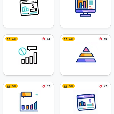
GIF
63
GIF
56
GIF
67
GIF
72