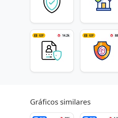
GIF
14.2k
GIF
88
Gráficos similares