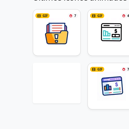
GIF
7
GIF
4
GIF
7