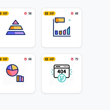
GIF
58
GIF
68
GIF
68
GIF
75