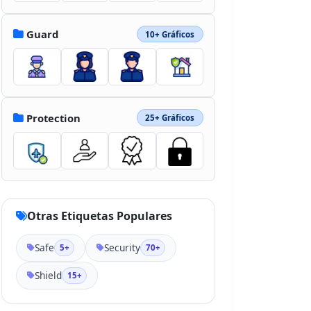
Guard
10+ Gráficos
Protection
25+ Gráficos
Otras Etiquetas Populares
Safe
Security
5+
70+
Shield
15+