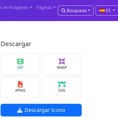
r de Imágenes
Páginas
Búsqueda
ES
Descargar
GIF
WebP
APNG
SVG
Descargar Icono