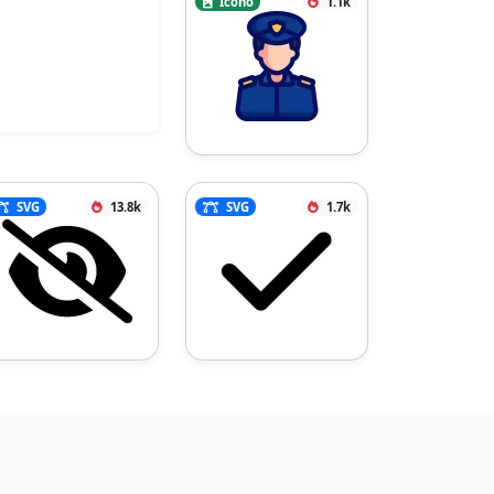
Icono
1.1k
SVG
13.8k
SVG
1.7k