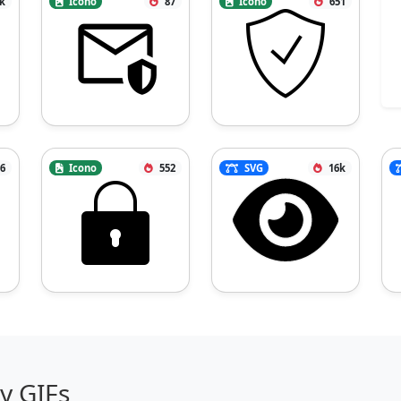
2k
Icono
87
Icono
651
6
Icono
552
SVG
16k
y GIFs