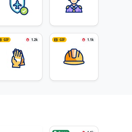
GIF
1.2k
GIF
1.1k