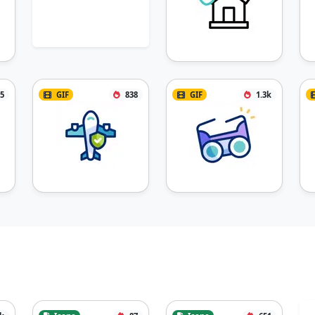
5
GIF
838
GIF
1.3k