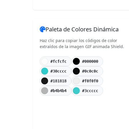
Paleta de Colores Dinámica
Haz clic para copiar los códigos de color
extraídos de la imagen GIF animada Shield.
#fcfcfc
#000000
#30cccc
#0c0c0c
#181818
#f0f0f0
#b4b4b4
#3ccccc