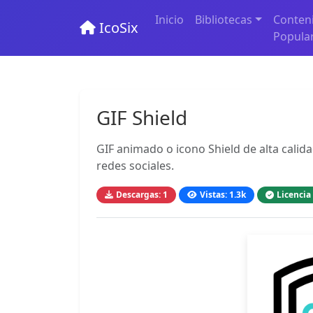
Inicio
Bibliotecas
Conten
IcoSix
Popula
GIF Shield
GIF animado o icono Shield de alta calida
redes sociales.
Descargas: 1
Vistas: 1.3k
Licencia