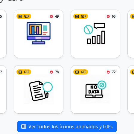
5
GIF
49
GIF
65
7
GIF
78
GIF
72
Ver todos los íconos animados y GIFs