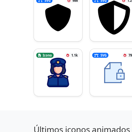
SVG
986
SVG
1.
Icono
1.1k
SVG
79
Últimos iconos animados 