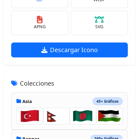
APNG
SVG
Descargar Icono
Colecciones
Asia
45+ Gráficos
Banner
160+ Gráficos