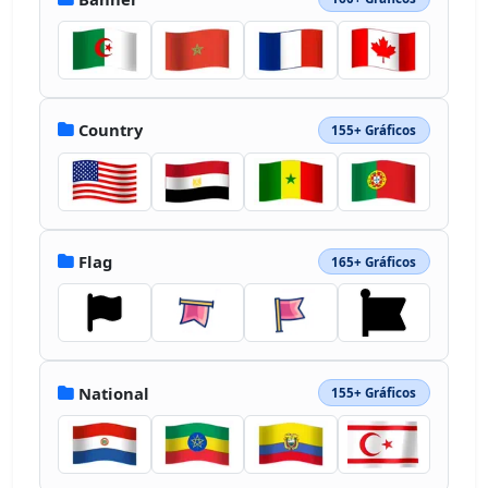
Country
155+ Gráficos
Flag
165+ Gráficos
National
155+ Gráficos