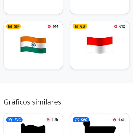
GIF
614
GIF
612
Gráficos similares
SVG
1.2k
SVG
1.4k