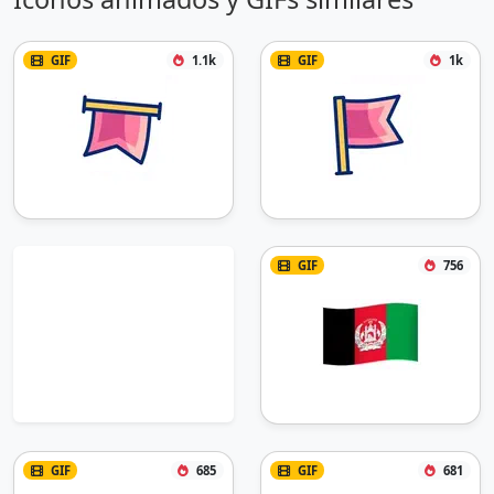
GIF
1.1k
GIF
1k
GIF
756
GIF
685
GIF
681