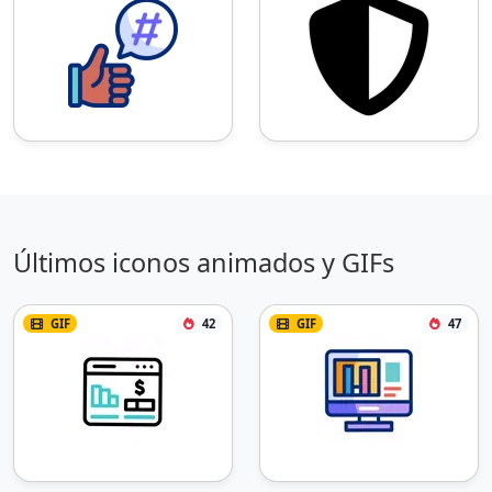
Últimos iconos animados y GIFs
GIF
42
GIF
47