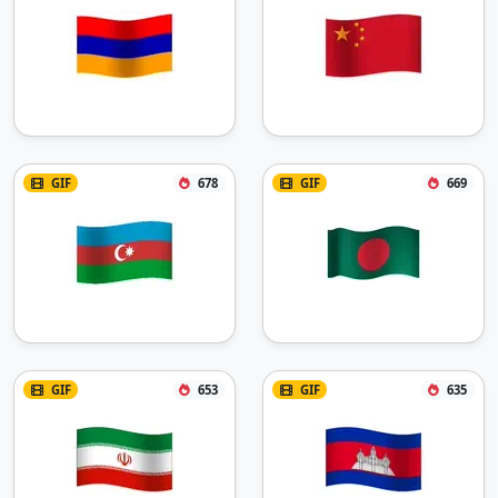
GIF
678
GIF
669
GIF
653
GIF
635