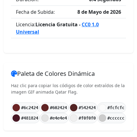
Fecha de Subida:
8 de Mayo de 2026
Licencia:
Licencia Gratuita -
CC0 1.0
Universal
Paleta de Colores Dinámica
Haz clic para copiar los códigos de color extraídos de la
imagen GIF animada Qatar Flag.
#6c2424
#602424
#542424
#fcfcfc
#481824
#e4e4e4
#f0f0f0
#cccccc