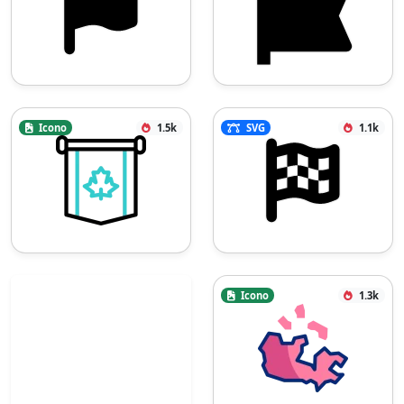
Icono
1.5k
SVG
1.1k
Icono
1.3k