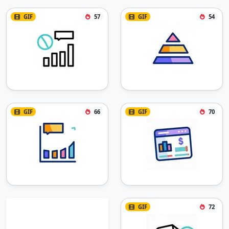
GIF
57
GIF
54
GIF
66
GIF
70
GIF
72