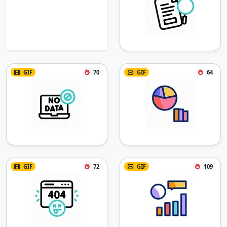
GIF
70
GIF
64
GIF
72
GIF
109