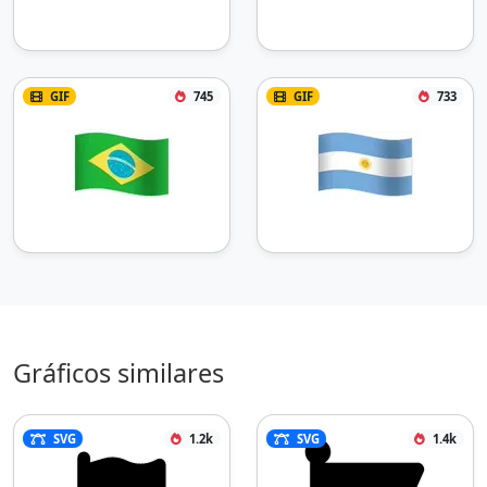
GIF
745
GIF
733
Gráficos similares
SVG
1.2k
SVG
1.4k