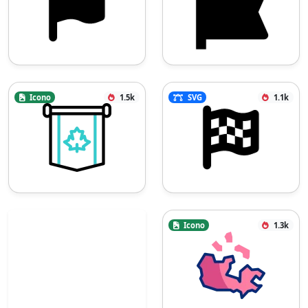
Icono
1.5k
SVG
1.1k
Icono
1.3k