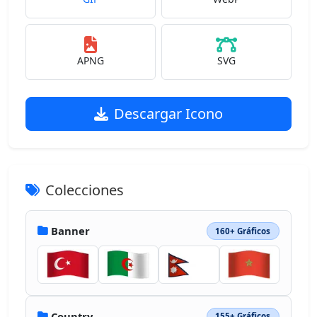
APNG
SVG
Descargar Icono
Colecciones
Banner
160+ Gráficos
Country
155+ Gráficos