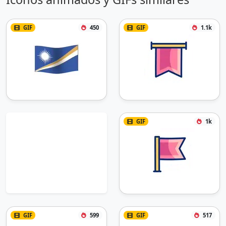
GIF
450
GIF
1.1k
GIF
1k
GIF
599
GIF
517