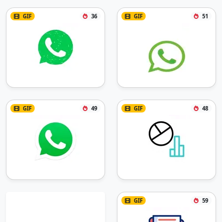
GIF
36
GIF
51
GIF
49
GIF
48
GIF
59