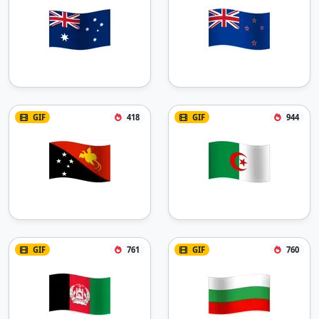
GIF
418
GIF
944
GIF
761
GIF
760