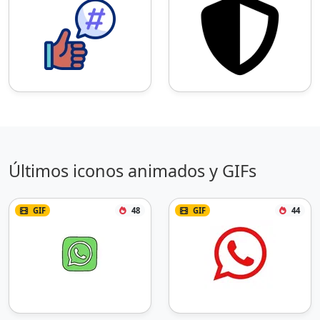
Últimos iconos animados y GIFs
GIF
48
GIF
44