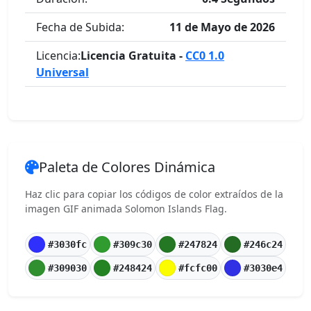
Fecha de Subida:
11 de Mayo de 2026
Licencia:
Licencia Gratuita -
CC0 1.0
Universal
Paleta de Colores Dinámica
Haz clic para copiar los códigos de color extraídos de la
imagen GIF animada Solomon Islands Flag.
#3030fc
#309c30
#247824
#246c24
#309030
#248424
#fcfc00
#3030e4