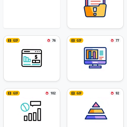
GIF
76
GIF
77
GIF
102
GIF
92