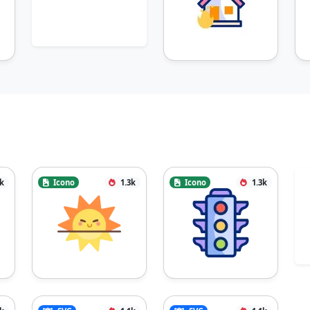
3k
Icono
1.3k
Icono
1.3k