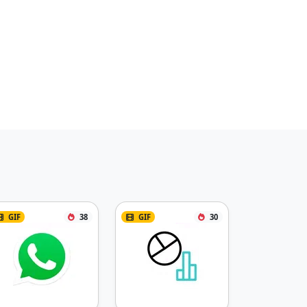
GIF
38
GIF
30