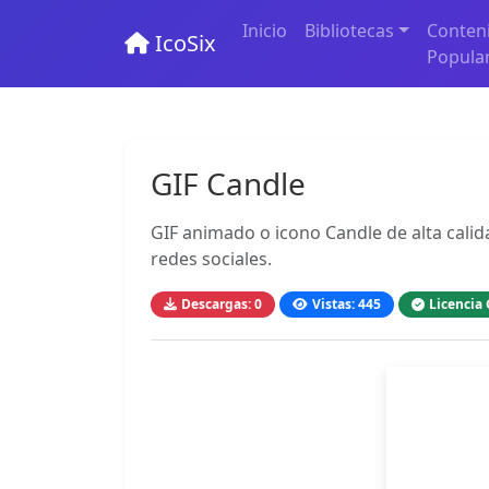
Inicio
Bibliotecas
Conten
IcoSix
Popula
GIF Candle
GIF animado o icono Candle de alta calida
redes sociales.
Descargas: 0
Vistas: 445
Licencia 