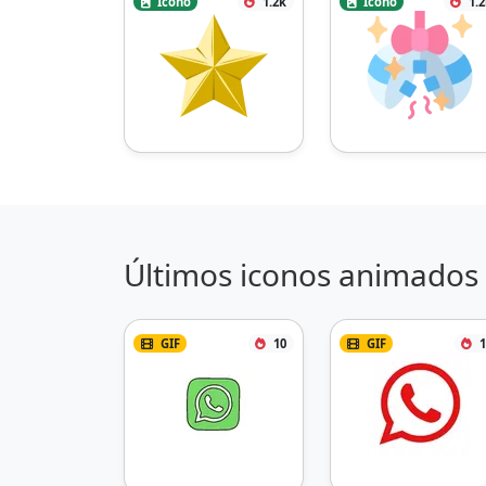
Icono
1.2k
Icono
1.
Últimos iconos animados 
GIF
10
GIF
1