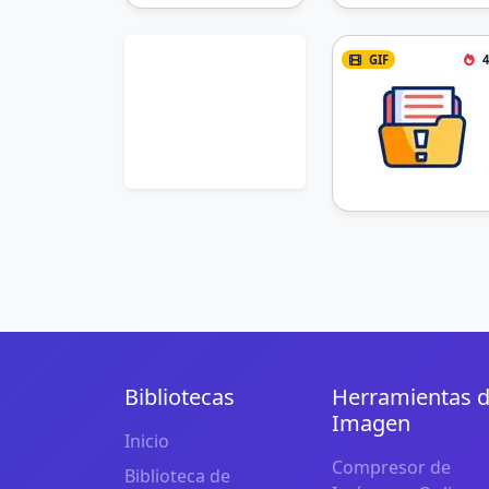
GIF
4
Bibliotecas
Herramientas 
Imagen
Inicio
Compresor de
Biblioteca de