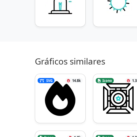
Gráficos similares
SVG
14.8k
Icono
1.