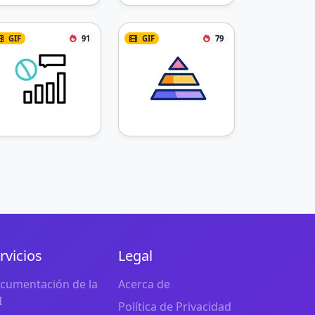
GIF
91
GIF
79
rvicios
Legal
cumentación de la
Acerca de
I
Política de Privacidad