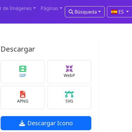
r de Imágenes
Páginas
Búsqueda
ES
Descargar
GIF
WebP
APNG
SVG
Descargar Icono