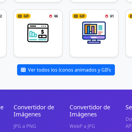
2
GIF
66
GIF
61
Ver todos los íconos animados y GIFs
de
Convertidor de
Convertidor de
Se
Imágenes
Imágenes
Do
JPG a PNG
WebP a JPG
AP