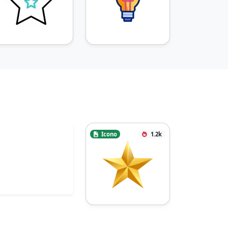
Icono
1.2k