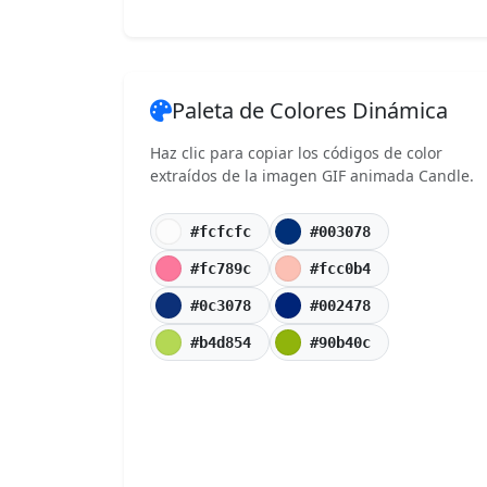
Paleta de Colores Dinámica
Haz clic para copiar los códigos de color
extraídos de la imagen GIF animada Candle.
#fcfcfc
#003078
#fc789c
#fcc0b4
#0c3078
#002478
#b4d854
#90b40c