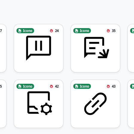
7
Icono
24
Icono
35
5
Icono
42
Icono
43