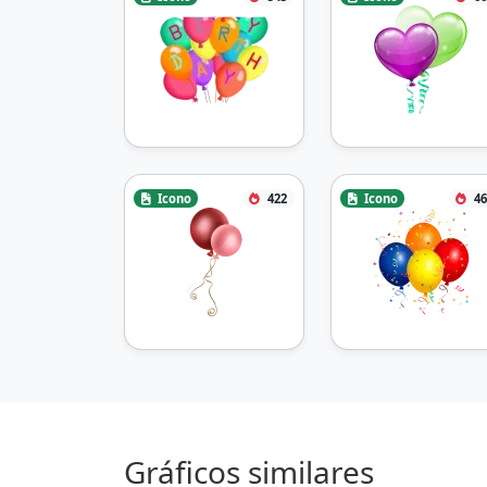
Icono
422
Icono
46
Gráficos similares