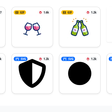
7
GIF
1.6k
GIF
1.2k
7k
SVG
1.2k
SVG
1.2k