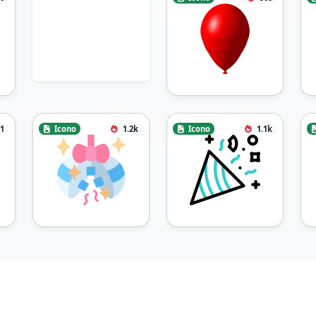
1
Icono
1.2k
Icono
1.1k