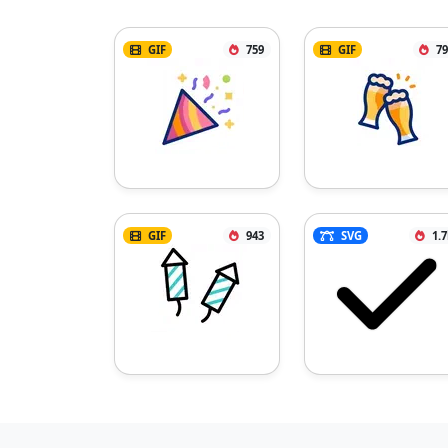
GIF
759
GIF
79
GIF
943
SVG
1.