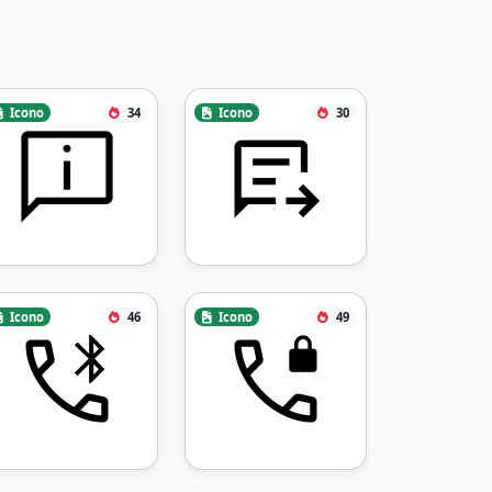
Icono
34
Icono
30
Icono
46
Icono
49