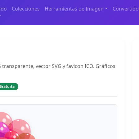
ido
Colecciones
Herramientas de Imagen
Convertido
r
 transparente, vector SVG y favicon ICO. Gráficos
Gratuita