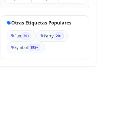
Otras Etiquetas Populares
Fun
Party
20+
20+
Symbol
195+