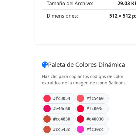
Tamaño del Archivo:
29.03 K
Dimensiones:
512 × 512 p
Paleta de Colores Dinámica
Haz clic para copiar los códigos de color
extraídos de la imagen de icono Balloons.
#fc3054
#fc5460
#e40c60
#fc003c
#cc4830
#e40030
#cc543c
#fc30cc