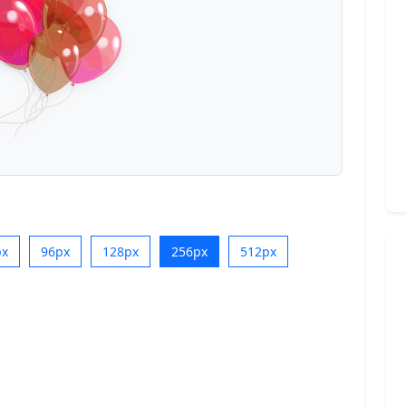
px
96px
128px
256px
512px