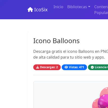
Inicio
Bibliotecas
Conten
IcoSix
Popula
Icono Balloons
Descarga gratis el icono Balloons en PNG
de alta calidad para tu sitio web y apps.
Descargas: 2
Vistas: 471
Licencia 