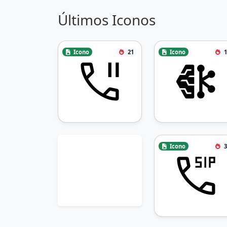
Últimos Iconos
Icono
21
Icono
1
Icono
3