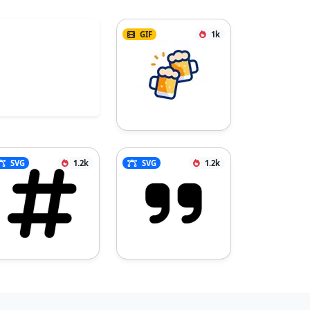
GIF
1k
SVG
1.2k
SVG
1.2k