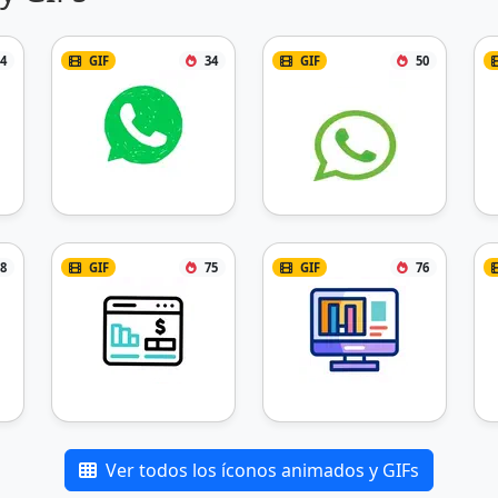
4
GIF
34
GIF
50
8
GIF
75
GIF
76
Ver todos los íconos animados y GIFs