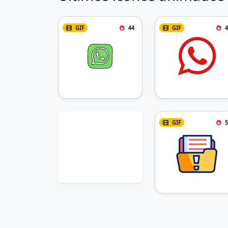
GIF
44
GIF
4
GIF
5