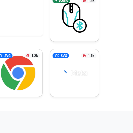
Icono
1.4k
SVG
1.2k
SVG
1.1k