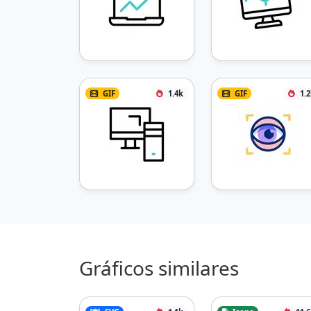
GIF
1.4k
GIF
1.
Gráficos similares