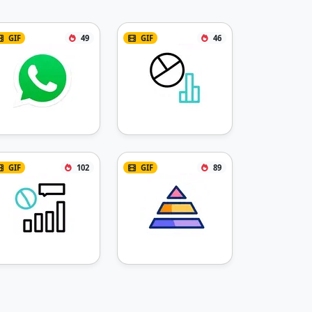
GIF
49
GIF
46
GIF
102
GIF
89