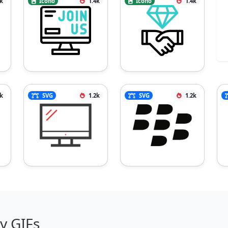
6k
Icono
1.4k
Icono
1.4k
3k
SVG
1.2k
SVG
1.2k
y GIFs