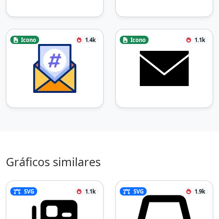
Icono
1.4k
Icono
1.1k
Gráficos similares
SVG
1.1k
SVG
1.9k