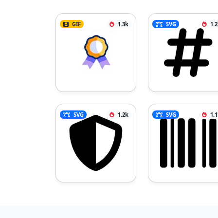
GIF
1.3k
SVG
1.
SVG
1.2k
SVG
1.