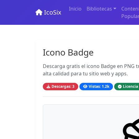
Inicio
Bibliotecas
Conten
IcoSix
Popula
Icono Badge
Descarga gratis el icono Badge en PNG tr
alta calidad para tu sitio web y apps.
Descargas: 3
Vistas: 1.2k
Licencia