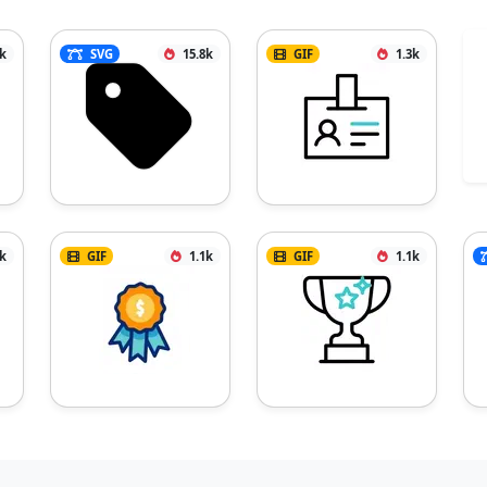
2k
SVG
15.8k
GIF
1.3k
1k
GIF
1.1k
GIF
1.1k