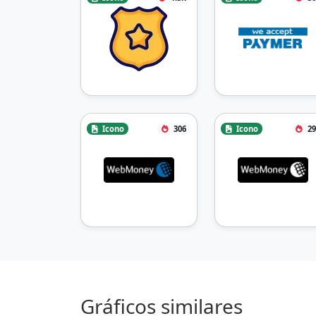
Icono
306
Icono
29
Gráficos similares