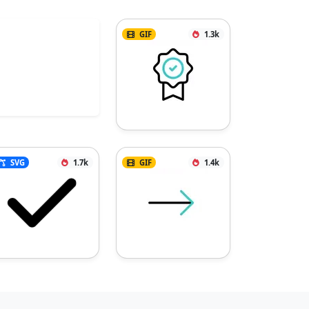
GIF
1.3k
SVG
1.7k
GIF
1.4k