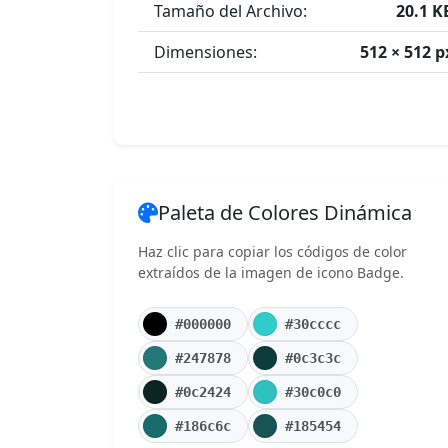
Tamaño del Archivo:
20.1 K
Dimensiones:
512 × 512 p
Paleta de Colores Dinámica
Haz clic para copiar los códigos de color
extraídos de la imagen de icono Badge.
#000000
#30cccc
#247878
#0c3c3c
#0c2424
#30c0c0
#186c6c
#185454