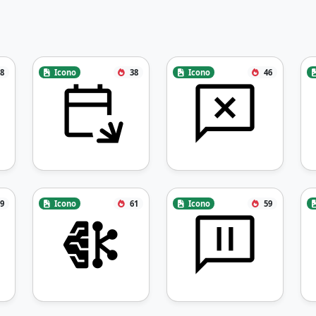
8
Icono
38
Icono
46
9
Icono
61
Icono
59