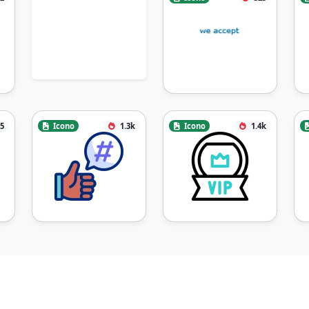
5
Icono
1.3k
Icono
1.4k