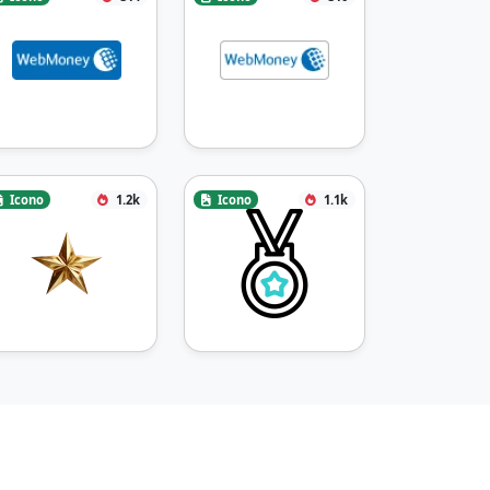
Icono
1.2k
Icono
1.1k