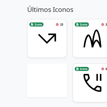
Últimos Iconos
Icono
23
Icono
2
Icono
6