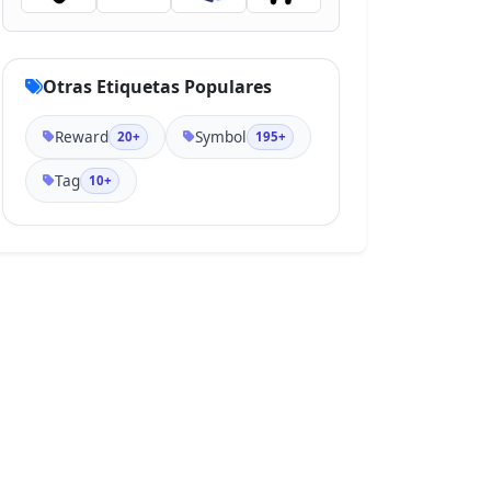
Otras Etiquetas Populares
Reward
Symbol
20+
195+
Tag
10+