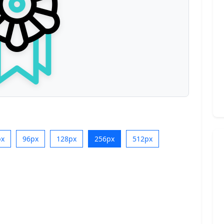
px
96px
128px
256px
512px