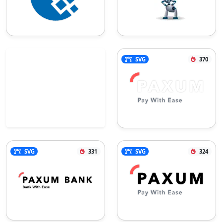
SVG
370
SVG
331
SVG
324