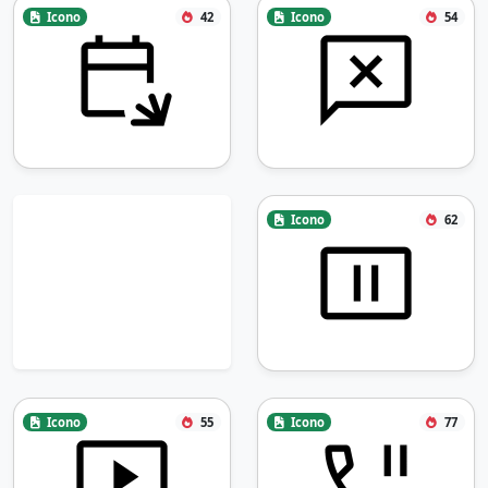
Icono
42
Icono
54
Icono
62
Icono
55
Icono
77