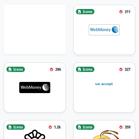
Icono
311
Icono
296
Icono
327
Icono
1.2k
Icono
359