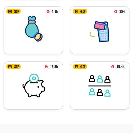
GIF
1.1k
GIF
854
GIF
15.5k
GIF
15.4k