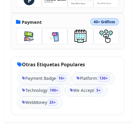
Payment
40+ Gráficos
Otras Etiquetas Populares
Payment Badge
Platform
10+
130+
Technology
We Accept
190+
5+
WebMoney
25+