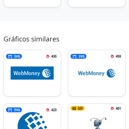
Gráficos similares
SVG
430
SVG
459
GIF
401
SVG
423