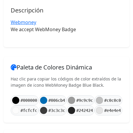
Descripción
Webmoney
We accept WebMoney Badge
Paleta de Colores Dinámica
Haz clic para copiar los códigos de color extraídos de la
imagen de icono WebMoney Badge Blue Black.
#000000
#006cb4
#9c9c9c
#c0c0c0
#fcfcfc
#3c3c3c
#242424
#e4e4e4