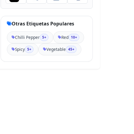
Otras Etiquetas Populares
Chilli Pepper
Red
5+
10+
Spicy
Vegetable
5+
45+