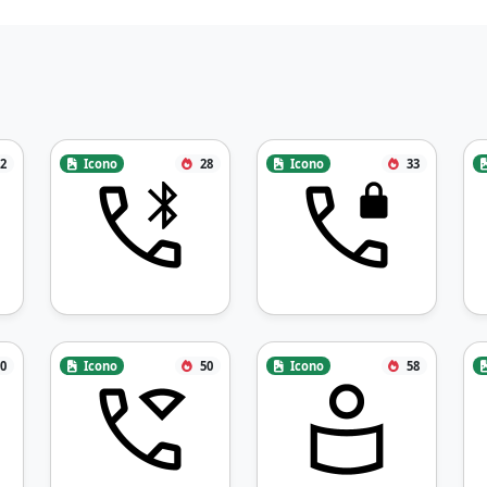
2
Icono
28
Icono
33
0
Icono
50
Icono
58