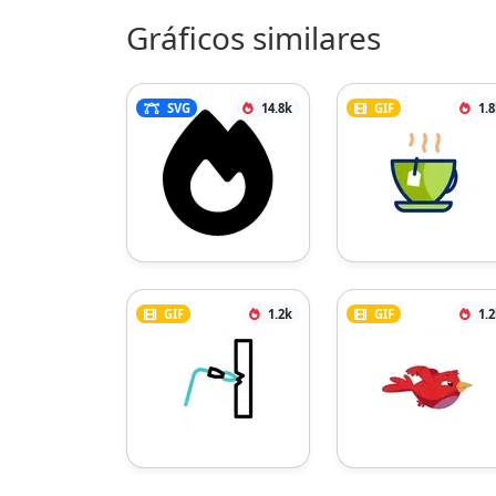
Gráficos similares
SVG
14.8k
GIF
1.
GIF
1.2k
GIF
1.