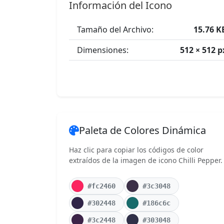
Información del Icono
Tamaño del Archivo:
15.76 K
Dimensiones:
512 × 512 p
Paleta de Colores Dinámica
Haz clic para copiar los códigos de color
extraídos de la imagen de icono Chilli Pepper.
#fc2460
#3c3048
#302448
#186c6c
#3c2448
#303048