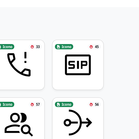
Icono
33
Icono
45
Icono
57
Icono
56