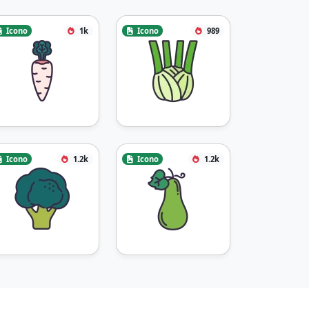
Icono
1k
Icono
989
Icono
1.2k
Icono
1.2k