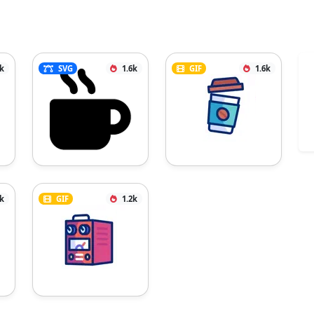
8k
SVG
1.6k
GIF
1.6k
2k
GIF
1.2k