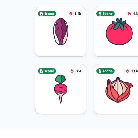
Icono
1.4k
Icono
1.
Icono
884
Icono
13.