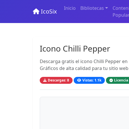
Inicio
Bibliotecas
Conten
IcoSix
Popula
Icono Chilli Pepper
Descarga gratis el icono Chilli Pepper e
Gráficos de alta calidad para tu sitio web
Descargas: 8
Vistas: 1.1k
Licencia