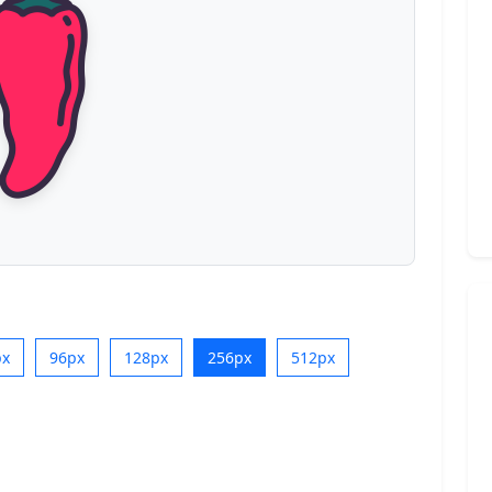
px
96px
128px
256px
512px