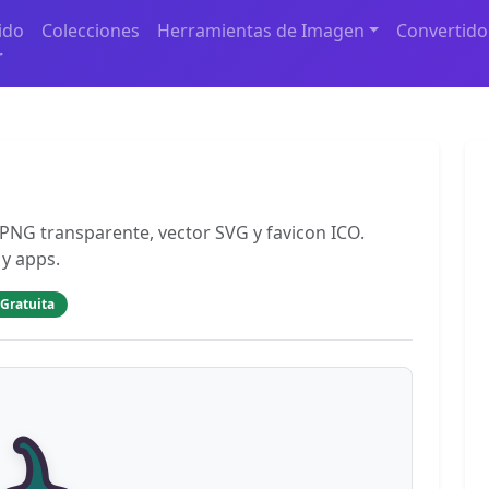
ido
Colecciones
Herramientas de Imagen
Convertido
r
n PNG transparente, vector SVG y favicon ICO.
 y apps.
 Gratuita