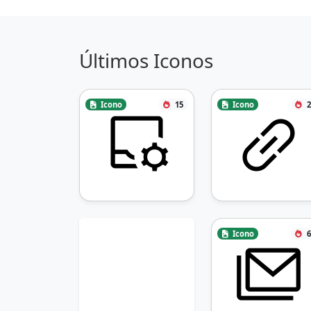
Últimos Iconos
Icono
15
Icono
2
Icono
6