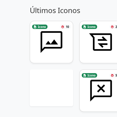
Últimos Iconos
Icono
10
Icono
2
Icono
5