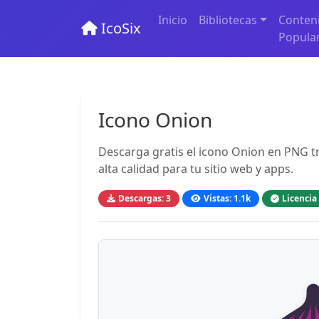
Inicio
Bibliotecas
Conten
IcoSix
Popula
Icono Onion
Descarga gratis el icono Onion en PNG tr
alta calidad para tu sitio web y apps.
Descargas: 3
Vistas: 1.1k
Licencia