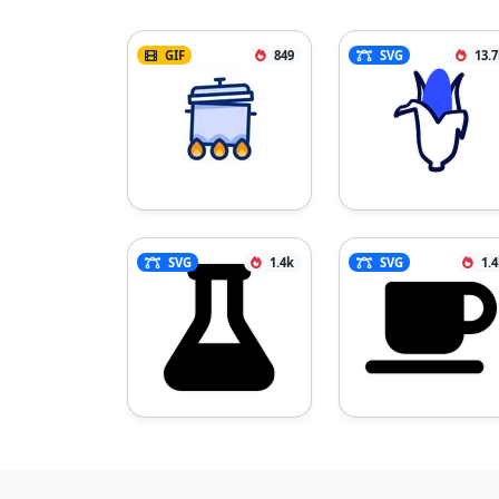
GIF
849
SVG
13.
SVG
1.4k
SVG
1.