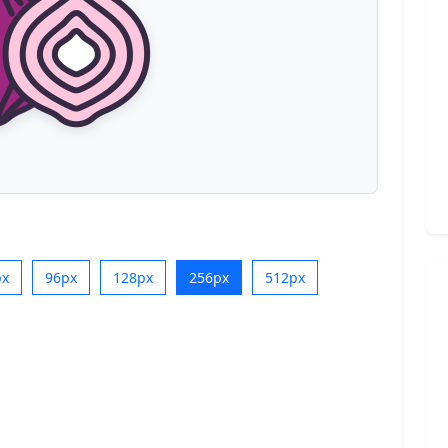
px
96px
128px
256px
512px