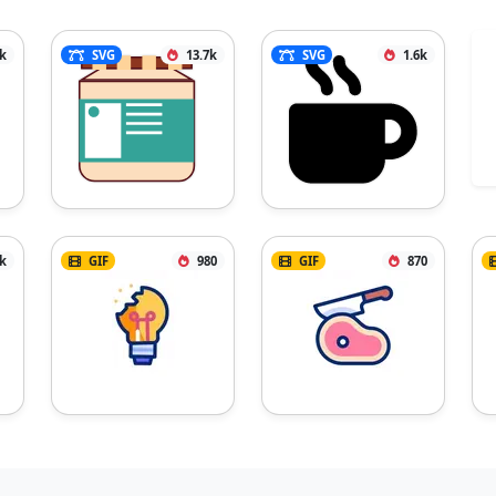
7k
SVG
13.7k
SVG
1.6k
4k
GIF
980
GIF
870