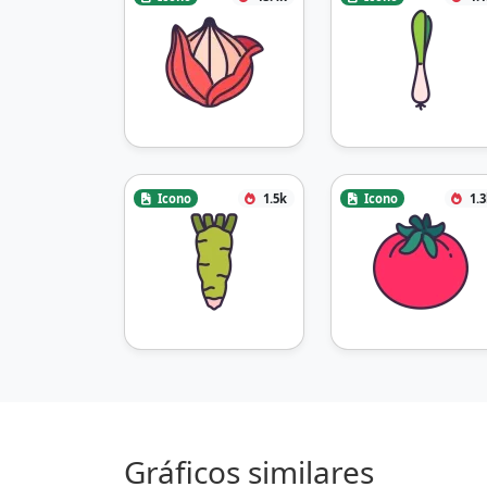
Icono
1.5k
Icono
1.
Gráficos similares