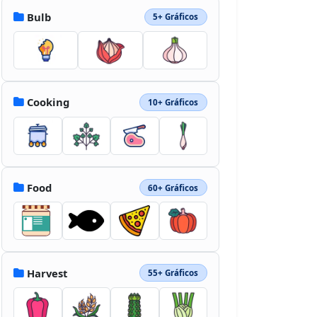
Bulb
5+ Gráficos
Cooking
10+ Gráficos
Food
60+ Gráficos
Harvest
55+ Gráficos