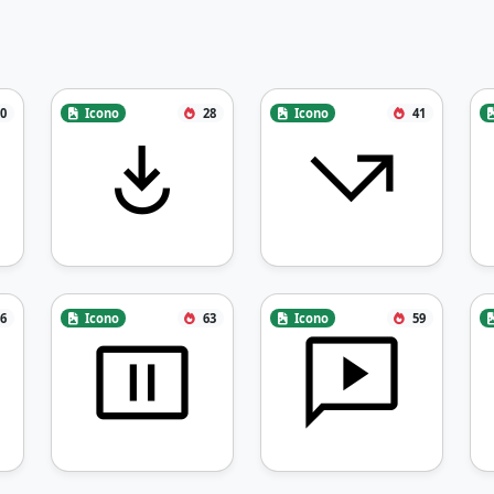
0
Icono
28
Icono
41
6
Icono
63
Icono
59