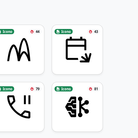
Icono
44
Icono
43
Icono
79
Icono
81