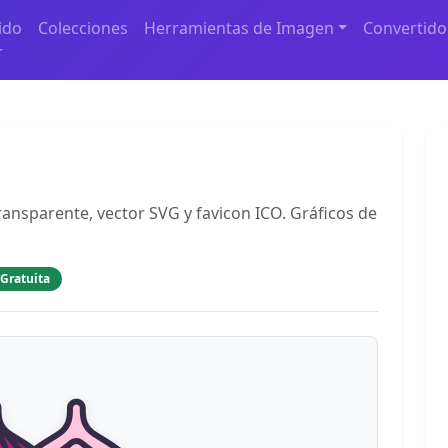
ido
Colecciones
Herramientas de Imagen
Convertido
r
ansparente, vector SVG y favicon ICO. Gráficos de
 Gratuita