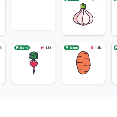
3k
Icono
1.3k
Icono
1.2k