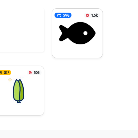
SVG
1.5k
GIF
506