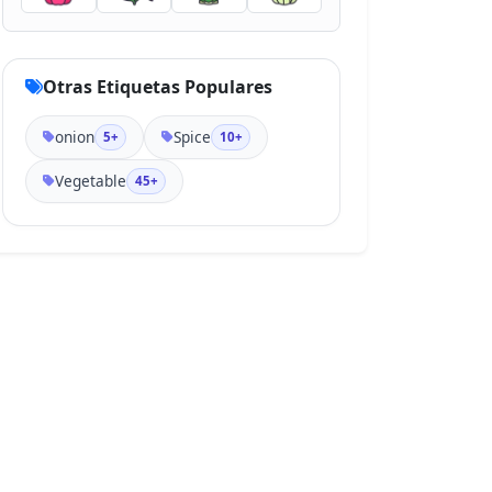
Otras Etiquetas Populares
onion
Spice
5+
10+
Vegetable
45+