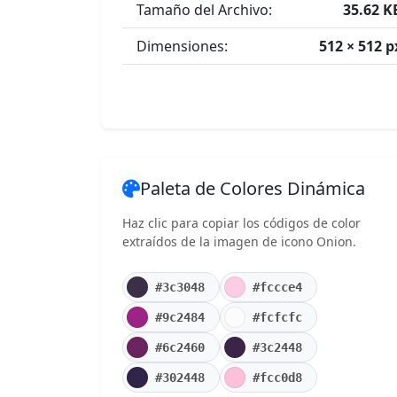
Tamaño del Archivo:
35.62 K
Dimensiones:
512 × 512 p
Paleta de Colores Dinámica
Haz clic para copiar los códigos de color
extraídos de la imagen de icono Onion.
#3c3048
#fccce4
#9c2484
#fcfcfc
#6c2460
#3c2448
#302448
#fcc0d8