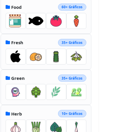
Food
60+ Gráficos
Fresh
35+ Gráficos
Green
35+ Gráficos
Herb
10+ Gráficos