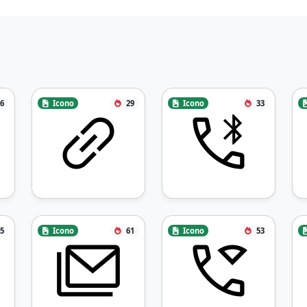
6
Icono
29
Icono
33
5
Icono
61
Icono
53