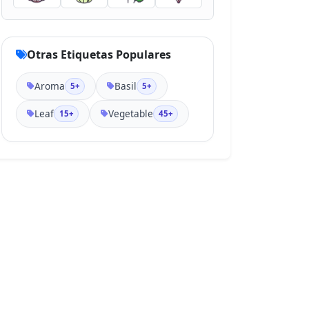
Otras Etiquetas Populares
Aroma
Basil
5+
5+
Leaf
Vegetable
15+
45+