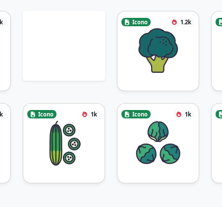
1k
Icono
1.2k
1k
Icono
1k
Icono
1k