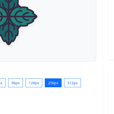
px
96px
128px
256px
512px