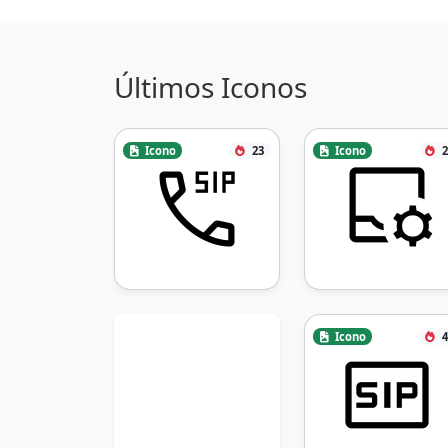
Últimos Iconos
Icono
23
Icono
2
Icono
4