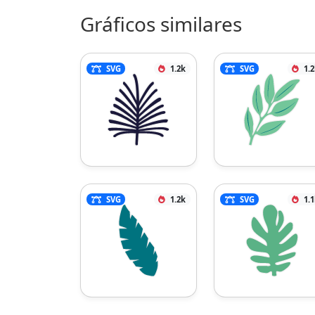
Gráficos similares
SVG
1.2k
SVG
1.
SVG
1.2k
SVG
1.