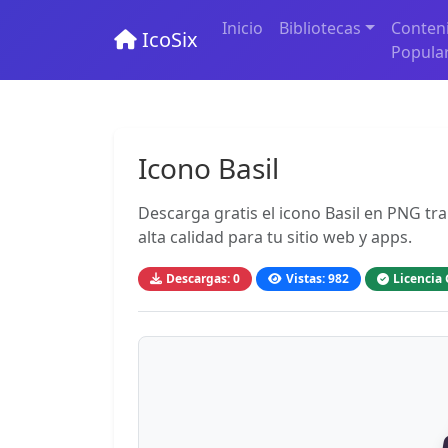
Inicio
Bibliotecas
Conten
IcoSix
Popula
Icono Basil
Descarga gratis el icono Basil en PNG tr
alta calidad para tu sitio web y apps.
Descargas: 0
Vistas: 982
Licencia 