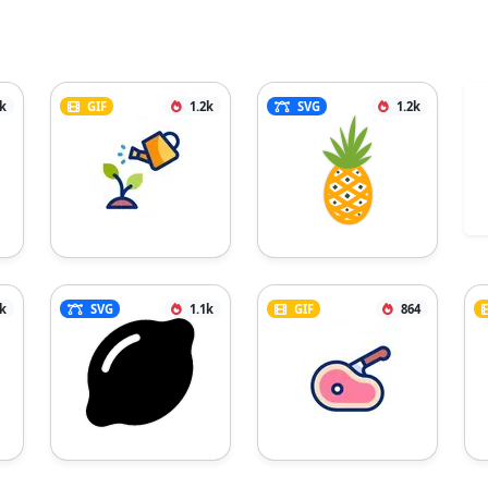
2k
GIF
1.2k
SVG
1.2k
1k
SVG
1.1k
GIF
864