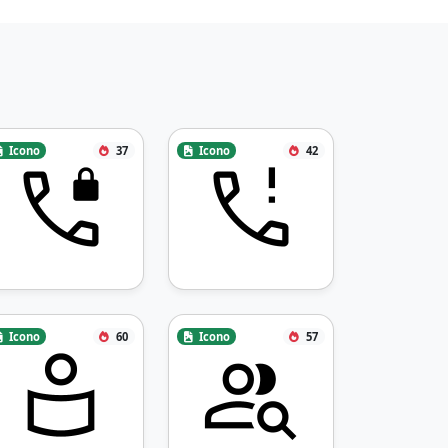
Icono
37
Icono
42
Icono
60
Icono
57