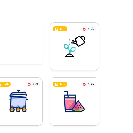
GIF
1.2k
GIF
839
GIF
1.7k