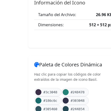
Información del Icono
Tamaño del Archivo:
26.96 K
Dimensiones:
512 × 512 p
Paleta de Colores Dinámica
Haz clic para copiar los códigos de color
extraídos de la imagen de icono Basil.
#3c3048
#248478
#186c6c
#303048
#305460
#244854