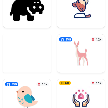
SVG
1.2k
GIF
1.1k
SVG
1.1k