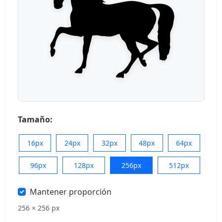
Tamaño:
16px
24px
32px
48px
64px
96px
128px
256px
512px
Mantener proporción
256 × 256 px