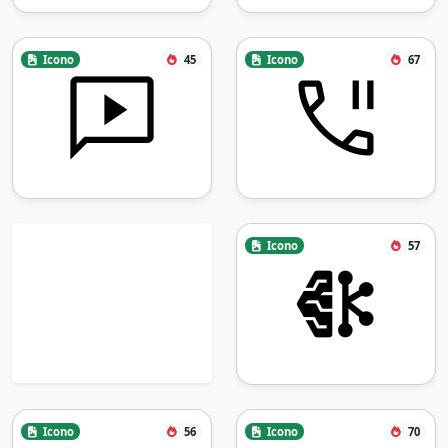
Icono
45
Icono
67
Icono
57
Icono
56
Icono
70