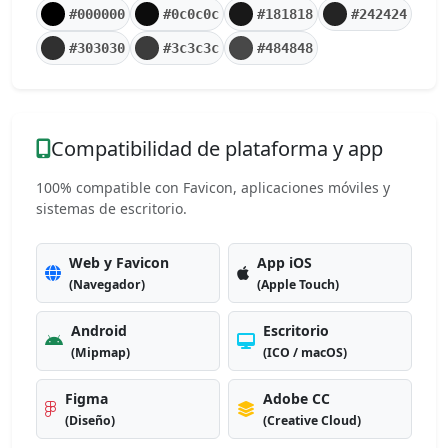
#000000
#0c0c0c
#181818
#242424
#303030
#3c3c3c
#484848
Compatibilidad de plataforma y app
100% compatible con Favicon, aplicaciones móviles y
sistemas de escritorio.
Web y Favicon
App iOS
(Navegador)
(Apple Touch)
Android
Escritorio
(Mipmap)
(ICO / macOS)
Figma
Adobe CC
(Diseño)
(Creative Cloud)