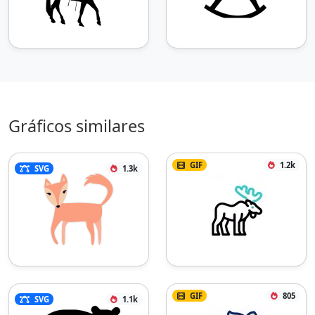
Gráficos similares
GIF
1.2k
SVG
1.3k
GIF
805
SVG
1.1k