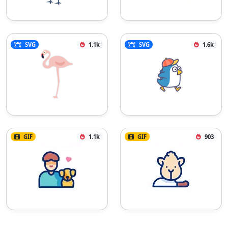
SVG
1.1k
SVG
1.6k
GIF
1.1k
GIF
903