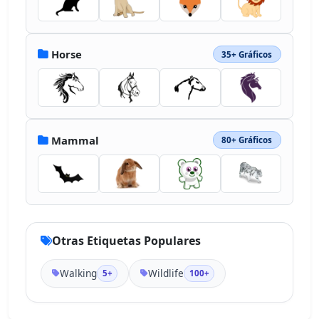
Horse
35+ Gráficos
Mammal
80+ Gráficos
Otras Etiquetas Populares
Walking
Wildlife
5+
100+