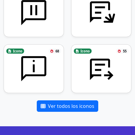
Icono
68
Icono
55
Ver todos los iconos