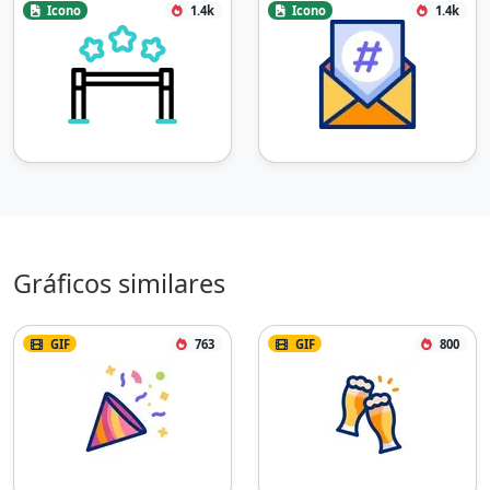
Icono
1.4k
Icono
1.4k
Gráficos similares
GIF
763
GIF
800