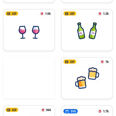
GIF
1.6k
GIF
1.2k
GIF
1k
GIF
944
SVG
1.7k