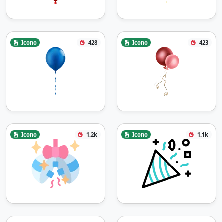
Icono
428
Icono
423
Icono
1.2k
Icono
1.1k