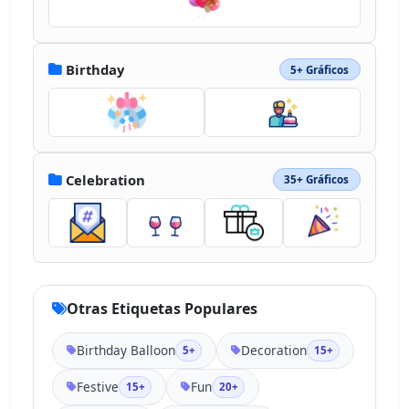
Birthday
5+ Gráficos
Celebration
35+ Gráficos
Otras Etiquetas Populares
Birthday Balloon
Decoration
5+
15+
Festive
Fun
15+
20+