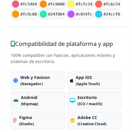
#fc5484
#fc9000
#fcfc54
#fc6c54
#fc9c00
#24f0b4
#c054fc
#24ccf0
Compatibilidad de plataforma y app
100% compatible con Favicon, aplicaciones móviles y
sistemas de escritorio.
Web y Favicon
App iOS
(Navegador)
(Apple Touch)
Android
Escritorio
(Mipmap)
(ICO / macOS)
Figma
Adobe CC
(Diseño)
(Creative Cloud)