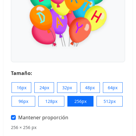
Tamaño:
16px
24px
32px
48px
64px
96px
128px
256px
512px
Mantener proporción
256 × 256 px