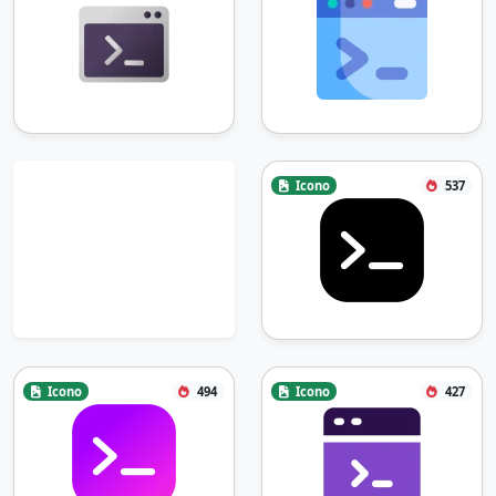
Icono
537
Icono
494
Icono
427