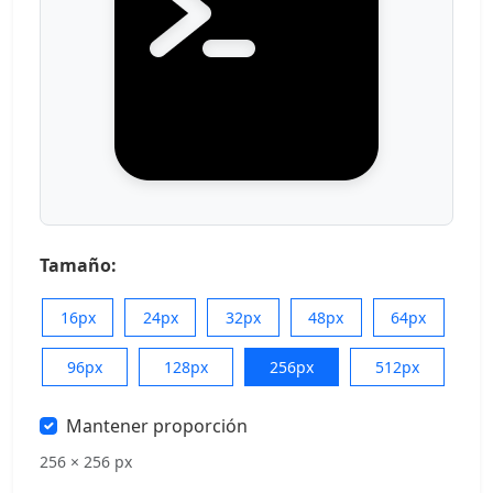
Tamaño:
16px
24px
32px
48px
64px
96px
128px
256px
512px
Mantener proporción
256 × 256 px