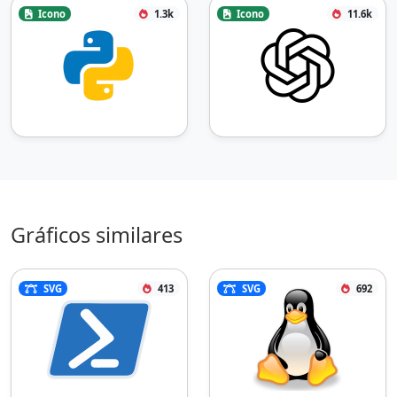
Icono
1.3k
Icono
11.6k
Gráficos similares
SVG
413
SVG
692