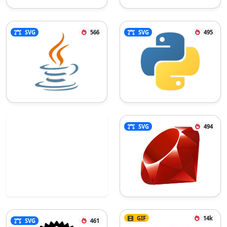
SVG
566
SVG
495
SVG
494
GIF
14k
SVG
461