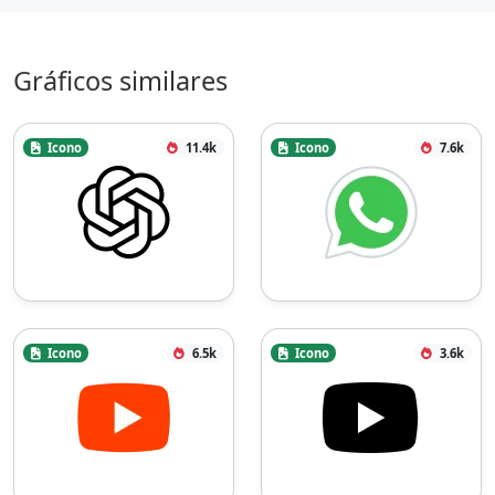
Gráficos similares
Icono
11.4k
Icono
7.6k
Icono
6.5k
Icono
3.6k