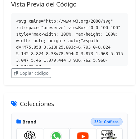
Vista Previa del Código
<svg xmlns="http://www.w3.org/2000/svg" 
xml:space="preserve" viewBox="0 0 100 100" 
style="max-width: 100%; max-height: 100%; 
width: auto; height: auto;"><path 
d="M75.058 3.618H25.603c-6.793 0-8.824 
5.142-8.824 8.38v78.594c0 3.873 1.968 5.015 
3.047 5.46 1.079.444 3.936.762 5.968-
1.27l23.87-
Copiar código
27.806c.381-.444.571-.444.825-.444h14.856c6
.349 0 7.555-4.38 8.253-7.047.572-2.222 
7.11-33.965 9.142-43.995 1.523-7.746-.445-
11.872-7.682-11.872m-2.921 13.395-2.222 
10.729c-.254 1.143-1.333 2.158-2.666 
Colecciones
2.158H47.95c-2.158 0-3.936 1.778-3.936 
3.936v2.349c0 2.158 1.778 3.936 3.936 
3.936h16.316c1.524 0 2.793 1.46 2.476 
Brand
350+ Gráficos
3.047a1477 1477 0 0 1-2.223 
10.92c-.127.952-1.143 2.158-2.666 
2.158H48.521c-2.793.063-3.365.127-5.015 