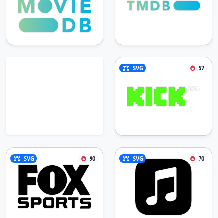
SVG
57
SVG
90
SVG
70