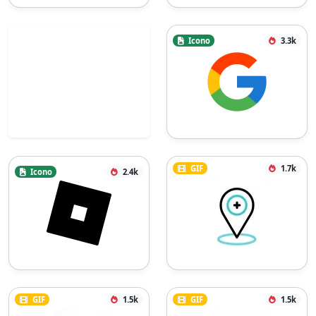
Icono
3.3k
GIF
1.7k
Icono
2.4k
GIF
1.5k
GIF
1.5k