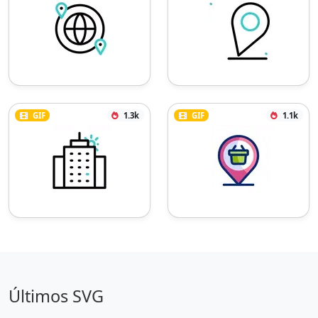
GIF
1.3k
GIF
1.1k
Últimos SVG