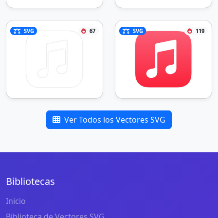
SVG
67
SVG
119
Ver Todos los Vectores SVG
Bibliotecas
Inicio
Biblioteca de Vectores SVG