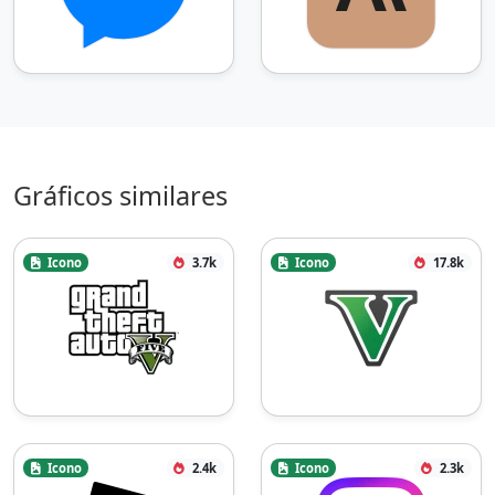
Gráficos similares
Icono
3.7k
Icono
17.8k
Icono
2.4k
Icono
2.3k