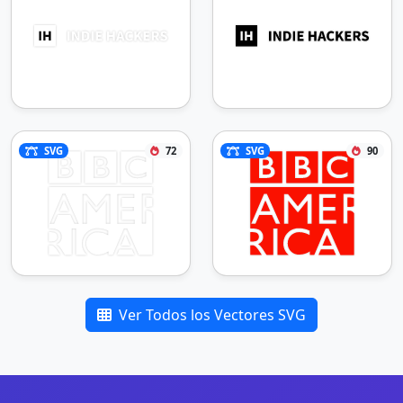
SVG
72
SVG
90
Ver Todos los Vectores SVG