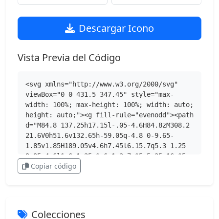
Descargar Icono
Vista Previa del Código
<svg xmlns="http://www.w3.org/2000/svg" 
viewBox="0 0 431.5 347.45" style="max-
width: 100%; max-height: 100%; width: auto; 
height: auto;"><g fill-rule="evenodd"><path 
d="M84.8 137.25h17.15l-.05-4.6H84.8zM308.2 
21.6V0h51.6v132.65h-59.05q-4.8 0-9.65-
1.85v1.85H189.05v4.6h7.45l6.15.7q5.3 1.25 
9.95 4.6l1.6 1.35 1.6-1.3q7.15-5.35 16.15-
Copiar código
5.35h33.35q8.85 0 16 5.25l1.75 1.4 1.6-
1.3q7.2-5.35 16.15-
5.35h97.55v5.45h33.15v84.5q0 11.05-9.7 
17.9-7.6 5.3-16.05 5.3h-33.3q-8.15 0-15.6-
5.05l-.25-.2q-4.8-3.45-7.55-9.45-2.35-5.25-
Colecciones
2.35-10.5v-14.6h-20v29.7q1.25.75 2.1 1.4 