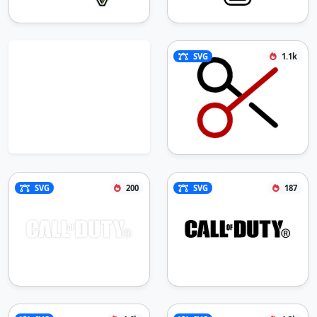
SVG
1.1k
SVG
200
SVG
187