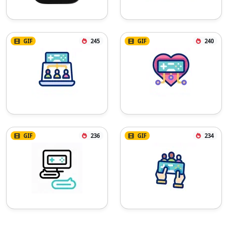
GIF
245
GIF
240
GIF
236
GIF
234