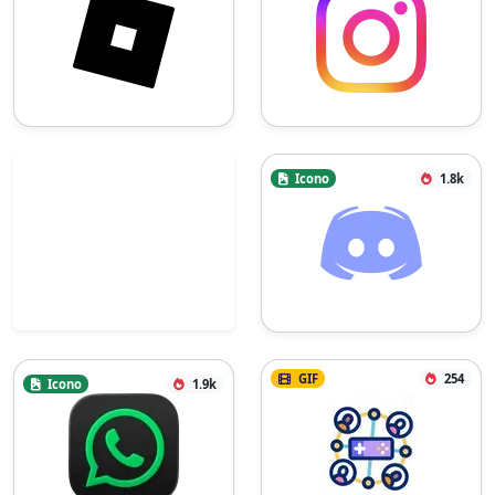
Icono
1.8k
GIF
254
Icono
1.9k