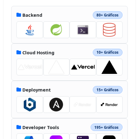
100c20.226 0 37.605-12.013 45.499-29.267z">
</path><path d="M49.947 0C31.245 0 14.972 
Backend
80+ Gráficos
10.27 6.377 25.45c6.717-.014 19.796-.022 
19.796-.022h.003v-.005c15.46 0 16.035.069 
19.055.195l1.87.069c6.514.217 14.52.916 
20.82 5.683 3.419 2.585 8.356 8.29 11.299 
12.355 2.72 3.76 3.503 8.082 1.653 12.223-
1.702 3.805-5.366 6.075-9.803 
Cloud Hosting
10+ Gráficos
6.075H1.63s.413 1.753 1.033 
3.687h94.788A49.8 49.8 0 0 0 100 
50.02C100.001 22.399 77.591 0 49.947 0">
</path></g><defs><clipPath id="a"><path 
fill="#fff" d="M0 0h100v100H0z"></path>
Deployment
15+ Gráficos
</clipPath></defs></svg>
Developer Tools
195+ Gráficos