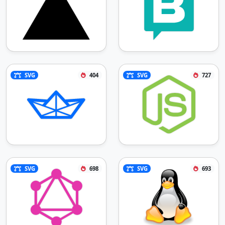
SVG
404
SVG
727
SVG
698
SVG
693