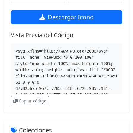
Descargar Icono
Vista Previa del Código
<svg xmlns="http://www.w3.org/2000/svg" 
fill="none" viewBox="0 0 100 100" 
style="max-width: 100%; max-height: 100%; 
width: auto; height: auto;"><g fill="#000" 
clip-path="url(#a)"><path d="M.464 42.79A51 
51 0 0 0 0 
47.825h75.957c-.265-.518-.622-.985-.981-
1.442-12.985-16.777-19.97-15.322-29.963-
Copiar código
15.748-3.331-.137-5.59-.192-18.851-.192-
7.097 0-14.813.018-22.327.038-.973 2.625-
1.91 5.17-2.368 7.24H40.39v5.07zM76.556 
52.9H.039c.08 1.352.206 2.687.388 
4.003h70.644c3.15 0 4.912-1.786 5.485-
Colecciones
4.003M4.396 70.733S16.108 99.489 49.947 