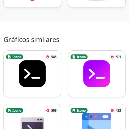
Gráficos similares
Icono
545
Icono
501
Icono
509
Icono
433