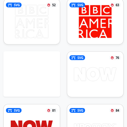
SVG
52
SVG
63
SVG
76
SVG
81
SVG
84