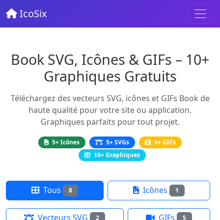
IcoSix
Book SVG, Icônes & GIFs – 10+
Graphiques Gratuits
Téléchargez des vecteurs SVG, icônes et GIFs Book de
haute qualité pour votre site ou application.
Graphiques parfaits pour tout projet.
5+ Icônes
5+ SVGs
5+ GIFs
10+ Graphiques
Tous
Icônes
8
1
Vecteurs SVG
GIFs
2
5