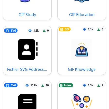
GIF Study
GIF Education
GIF
1.1k
5
SVG
1.2k
0
Fichier SVG Address Book
GIF Knowledge
SVG
15.8k
10
Icône
1.3k
9