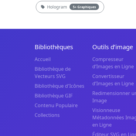
Hologram
5+ Graphiques
Bibliothèques
Outils d’image
Accueil
Compresseur
d’Images en Ligne
Bibliothèque de
Vecteurs SVG
Convertisseur
d’Images en Ligne
Bibliothèque d'Icônes
Redimensionner u
Bibliothèque GIF
Image
Contenu Populaire
Visionneuse
Collections
Métadonnées Ima
en Ligne
Éditeur SVG en Lig