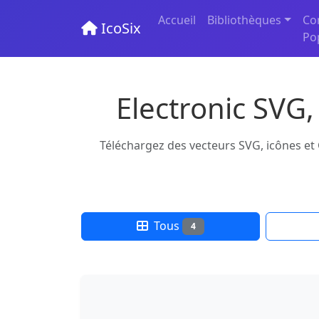
Accueil
Bibliothèques
Co
IcoSix
Po
Electronic SVG,
Téléchargez des vecteurs SVG, icônes et G
Tous
4