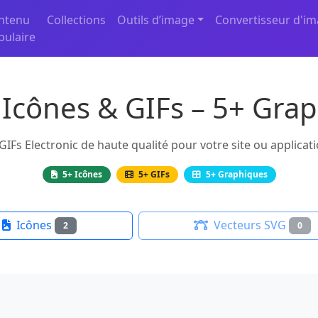
ntenu
Collections
Outils d’image
Convertisseur d'i
pulaire
 Icônes & GIFs – 5+ Gra
IFs Electronic de haute qualité pour votre site ou applicat
5+ Icônes
5+ GIFs
5+ Graphiques
Icônes
Vecteurs SVG
2
0