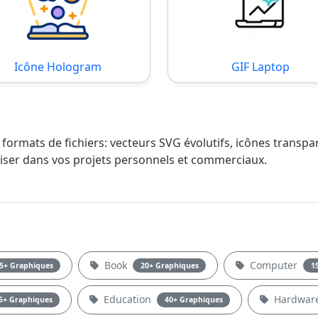
Icône Hologram
GIF Laptop
 formats de fichiers: vecteurs SVG évolutifs, icônes transp
iliser dans vos projets personnels et commerciaux.
Book
Computer
5+ Graphiques
20+ Graphiques
1
Education
Hardwar
5+ Graphiques
40+ Graphiques