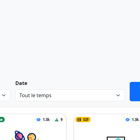
Date
ne
1.3k
9
GIF
1.3k