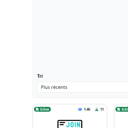
Tri
Icône
1.4k
11
Icô