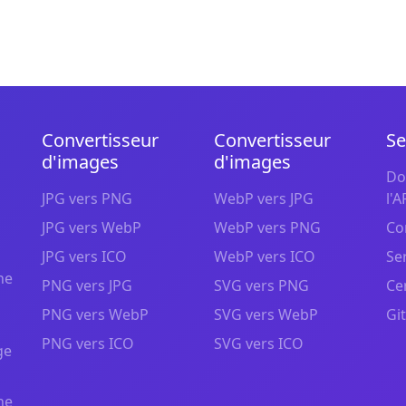
Convertisseur
Convertisseur
Se
d'images
d'images
Do
JPG vers PNG
WebP vers JPG
l'A
JPG vers WebP
WebP vers PNG
Co
JPG vers ICO
WebP vers ICO
Se
ne
PNG vers JPG
SVG vers PNG
Ce
PNG vers WebP
SVG vers WebP
Gi
PNG vers ICO
SVG vers ICO
ge
ne