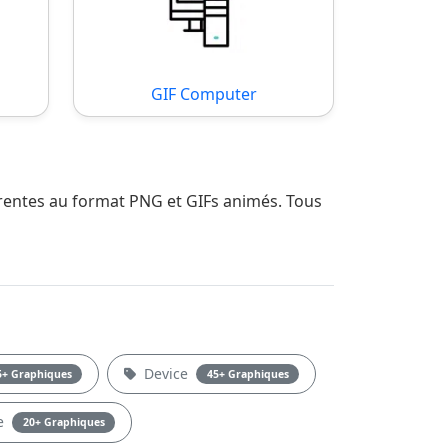
GIF Computer
arentes au format PNG et GIFs animés. Tous
Device
5+ Graphiques
45+ Graphiques
e
20+ Graphiques