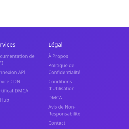
rvices
Légal
cumentation de
À Propos
PI
Politique de
nnexion API
Confidentialité
rvice CDN
Conditions
d'Utilisation
rtificat DMCA
DMCA
tHub
Avis de Non-
Responsabilité
Contact