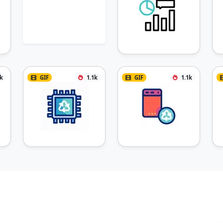
2k
GIF
1.1k
GIF
1.1k