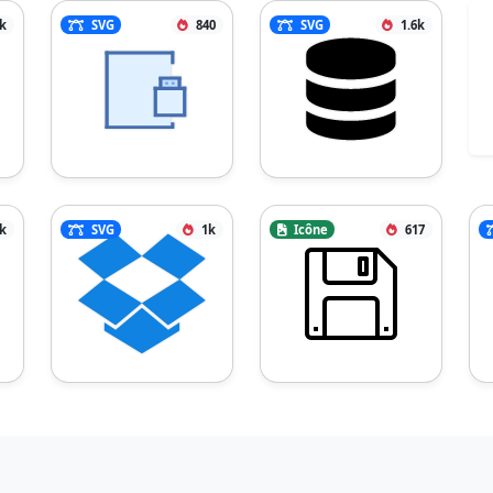
5k
SVG
840
SVG
1.6k
3k
SVG
1k
Icône
617