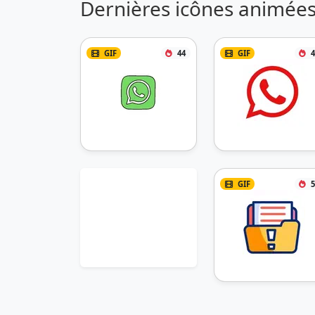
Dernières icônes animées
GIF
44
GIF
4
GIF
5