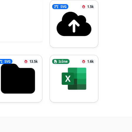
SVG
1.5k
SVG
13.5k
Icône
1.6k