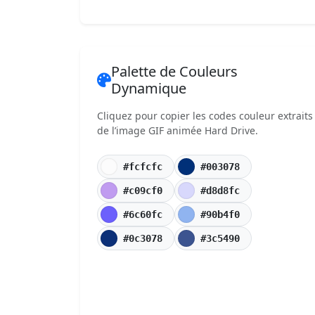
Palette de Couleurs
Dynamique
Cliquez pour copier les codes couleur extraits
de l’image GIF animée Hard Drive.
#fcfcfc
#003078
#c09cf0
#d8d8fc
#6c60fc
#90b4f0
#0c3078
#3c5490