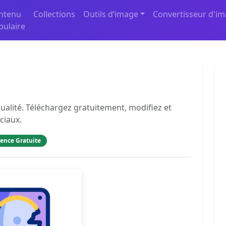
ntenu
Collections
Outils d’image
Convertisseur d'i
pulaire
ualité. Téléchargez gratuitement, modifiez et
ciaux.
cence Gratuite