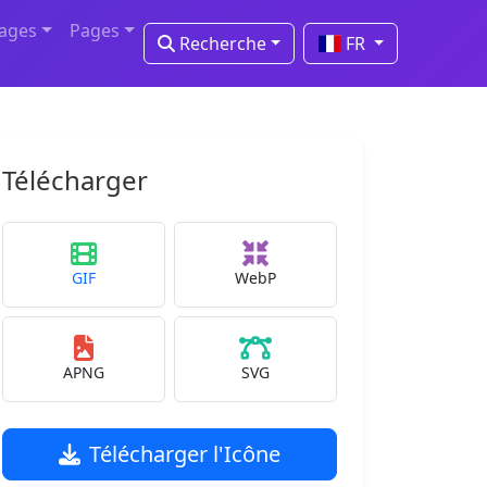
mages
Pages
Recherche
FR
Télécharger
GIF
WebP
APNG
SVG
Télécharger l'Icône