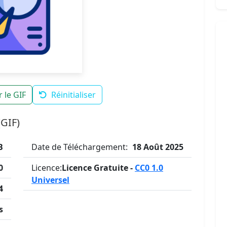
 le GIF
Réinitialiser
(GIF)
B
Date de Téléchargement:
18 Août 2025
0
Licence:
Licence Gratuite -
CC0 1.0
Universel
4
s