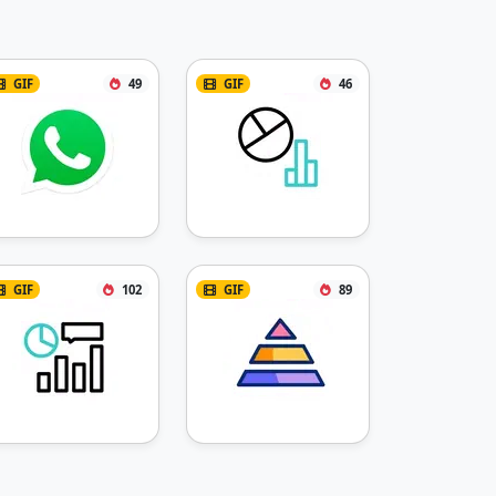
GIF
49
GIF
46
GIF
102
GIF
89