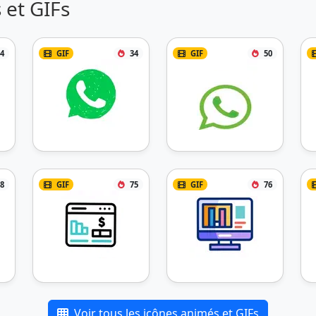
 et GIFs
4
GIF
34
GIF
50
8
GIF
75
GIF
76
Voir tous les icônes animés et GIFs