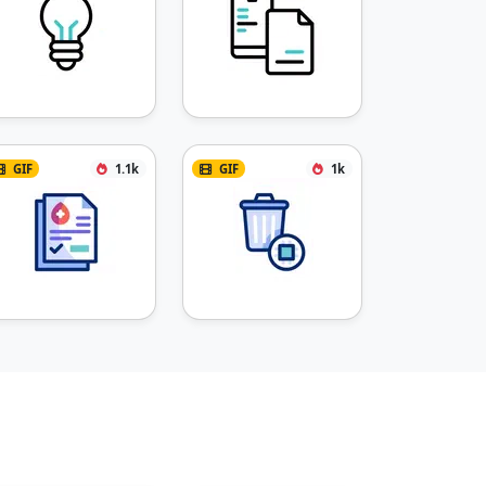
GIF
1.1k
GIF
1k