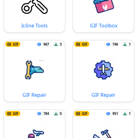
Icône Tools
GIF Toolbox
GIF
967
3
GIF
746
1
GIF Repair
GIF Repair
GIF
784
0
GIF
951
1