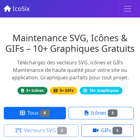
IcoSix
Maintenance SVG, Icônes &
GIFs – 10+ Graphiques Gratuits
Téléchargez des vecteurs SVG, icônes et GIFs
Maintenance de haute qualité pour votre site ou
application. Graphiques parfaits pour tout projet.
5+ Icônes
5+ GIFs
10+ Graphiques
Tous
Icônes
8
3
Vecteurs SVG
GIFs
0
5