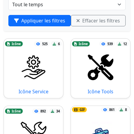
Appliquer les filtres
Effacer les filtres
Icône
525
6
Icône
539
12
Icône Service
Icône Tools
GIF
861
8
Icône
892
34