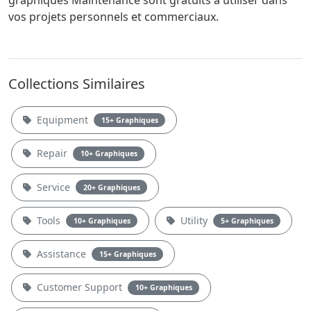
graphiques Maintenance sont gratuits à utiliser dans
vos projets personnels et commerciaux.
Collections Similaires
Equipment
15+ Graphiques
Repair
10+ Graphiques
Service
20+ Graphiques
Tools
Utility
10+ Graphiques
5+ Graphiques
Assistance
15+ Graphiques
Customer Support
10+ Graphiques