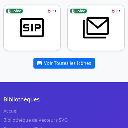
Icône
53
Icône
67
Voir Toutes les Icônes
Bibliothèques
Accueil
Bibliothèque de Vecteurs SVG