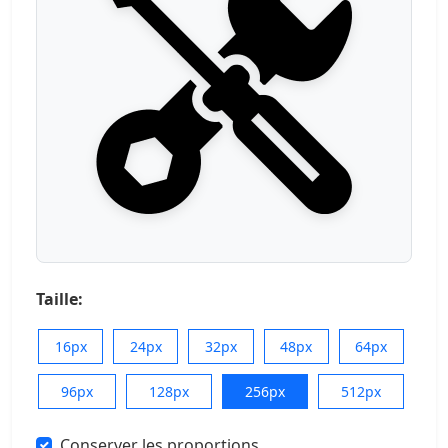
Taille:
16px
24px
32px
48px
64px
96px
128px
256px
512px
Conserver les proportions