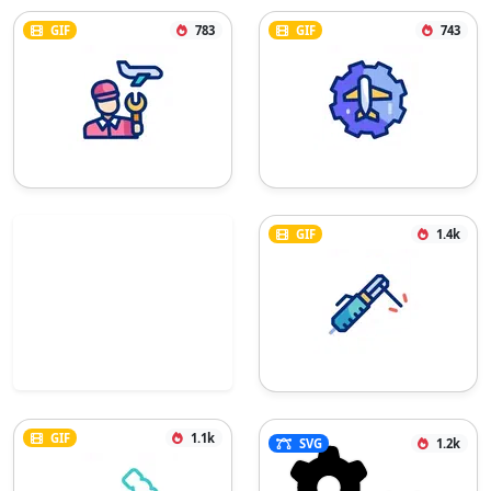
GIF
783
GIF
743
GIF
1.4k
GIF
1.1k
SVG
1.2k