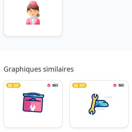
Graphiques similaires
GIF
863
GIF
965