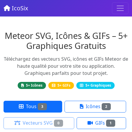
IcoSix
Meteor SVG, Icônes & GIFs – 5+
Graphiques Gratuits
Téléchargez des vecteurs SVG, icônes et GIFs Meteor de
haute qualité pour votre site ou application.
Graphiques parfaits pour tout projet.
5+ Icônes
5+ GIFs
5+ Graphiques
Tous
Icônes
3
2
Vecteurs SVG
GIFs
0
1