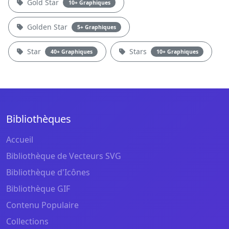
Gold Star
10+ Graphiques
Golden Star
5+ Graphiques
Star
Stars
40+ Graphiques
10+ Graphiques
Bibliothèques
Accueil
Bibliothèque de Vecteurs SVG
Bibliothèque d'Icônes
Bibliothèque GIF
Contenu Populaire
Collections