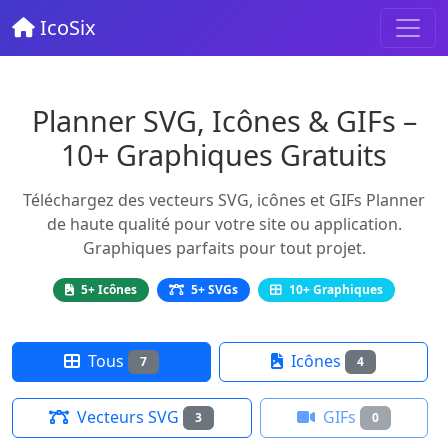
IcoSix
Planner SVG, Icônes & GIFs –
10+ Graphiques Gratuits
Téléchargez des vecteurs SVG, icônes et GIFs Planner
de haute qualité pour votre site ou application.
Graphiques parfaits pour tout projet.
5+ Icônes
5+ SVGs
10+ Graphiques
Tous
Icônes
7
4
Vecteurs SVG
GIFs
3
0