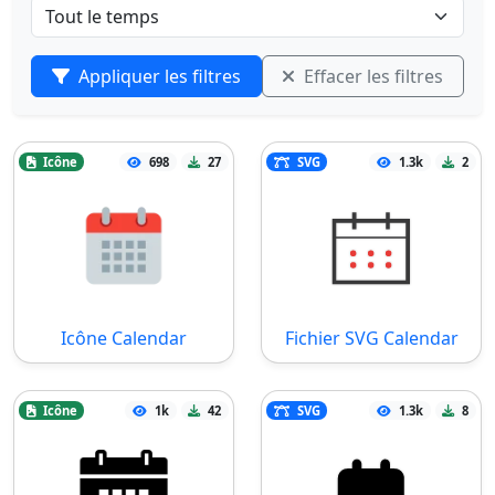
Appliquer les filtres
Effacer les filtres
Icône
698
27
SVG
1.3k
2
Icône Calendar
Fichier SVG Calendar
Icône
1k
42
SVG
1.3k
8