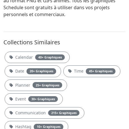
au format PNG et GIFs animés. Tous les graphiques
Schedule sont gratuits à utiliser dans vos projets
personnels et commerciaux.
Collections Similaires
Calendar
40+ Graphiques
Date
Time
20+ Graphiques
45+ Graphiques
Planner
25+ Graphiques
Event
30+ Graphiques
Communication
215+ Graphiques
Hashtag
10+ Graphiques