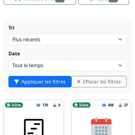
Tri
Date
Appliquer les filtres
Effacer les filtres
Icône
178
0
Icône
688
27