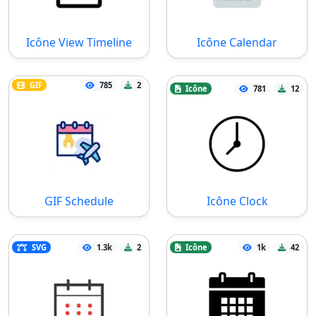
Icône View Timeline
Icône Calendar
GIF
785
2
Icône
781
12
GIF Schedule
Icône Clock
SVG
1.3k
2
Icône
1k
42