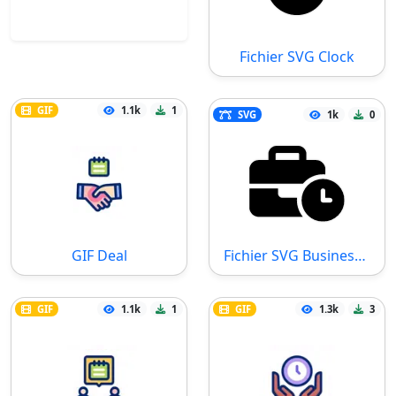
Fichier SVG Clock
GIF
1.1k
1
SVG
1k
0
GIF Deal
Fichier SVG Business Time
GIF
1.1k
1
GIF
1.3k
3