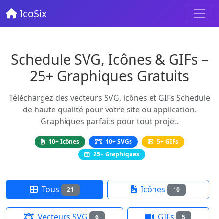
IcoSix
Schedule SVG, Icônes & GIFs –
25+ Graphiques Gratuits
Téléchargez des vecteurs SVG, icônes et GIFs Schedule
de haute qualité pour votre site ou application.
Graphiques parfaits pour tout projet.
10+ Icônes
10+ SVGs
5+ GIFs
25+ Graphiques
Tous
Icônes
21
10
Vecteurs SVG
GIFs
6
5