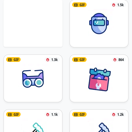
GIF
1.5k
GIF
1.3k
GIF
864
GIF
1.1k
GIF
1.2k