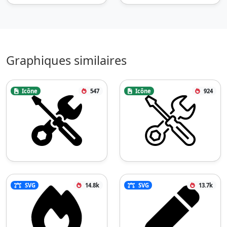
Graphiques similaires
Icône
547
Icône
924
SVG
14.8k
SVG
13.7k