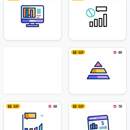
GIF
60
GIF
68
GIF
78