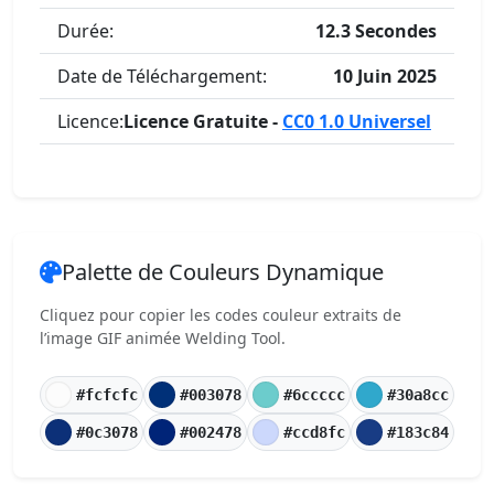
Durée:
12.3 Secondes
Date de Téléchargement:
10 Juin 2025
Licence:
Licence Gratuite -
CC0 1.0 Universel
Palette de Couleurs Dynamique
Cliquez pour copier les codes couleur extraits de
l’image GIF animée Welding Tool.
#fcfcfc
#003078
#6ccccc
#30a8cc
#0c3078
#002478
#ccd8fc
#183c84