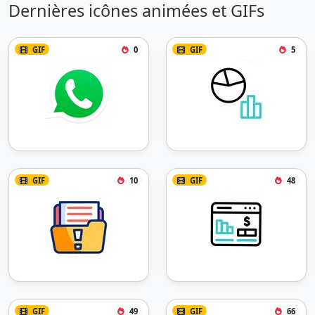
Dernières icônes animées et GIFs
GIF
0
GIF
5
GIF
10
GIF
48
GIF
49
GIF
66