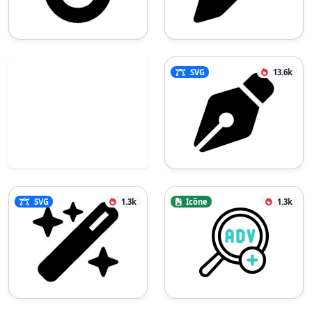
SVG
13.6k
SVG
1.3k
Icône
1.3k