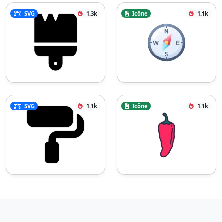
SVG
1.3k
Icône
1.1k
SVG
1.1k
Icône
1.1k