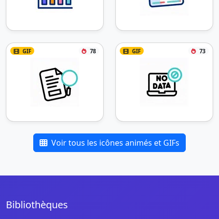
GIF
78
GIF
73
Voir tous les icônes animés et GIFs
Bibliothèques