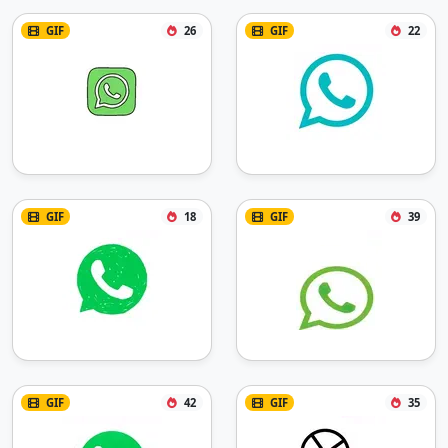
GIF
26
GIF
22
GIF
18
GIF
39
GIF
42
GIF
35