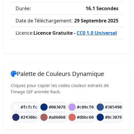
Durée:
16.1 Secondes
Date de Téléchargement:
29 Septembre 2025
Licence:
Licence Gratuite -
CC0 1.0 Universel
Palette de Couleurs Dynamique
Cliquez pour copier les codes couleur extraits de
l’image GIF animée Rack.
#fcfcfc
#003078
#c09cf0
#305490
#24306c
#a86060
#d86c60
#0c3078