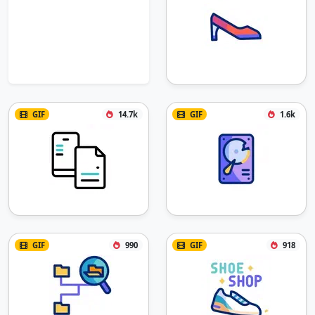
GIF
14.7k
GIF
1.6k
GIF
990
GIF
918