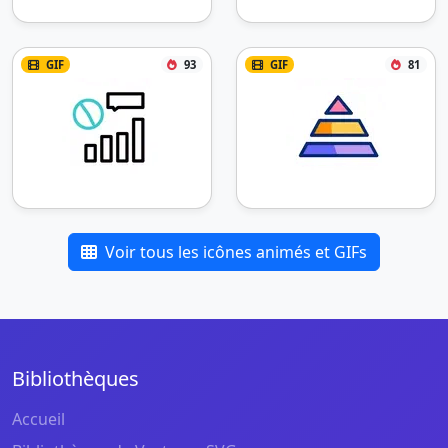
GIF
93
GIF
81
Voir tous les icônes animés et GIFs
Bibliothèques
Accueil