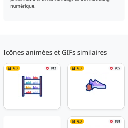
numérique.
Icônes animées et GIFs similaires
GIF
812
GIF
905
GIF
888