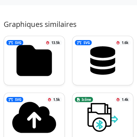
Graphiques similaires
SVG
13.5k
SVG
1.6k
SVG
1.5k
Icône
1.4k