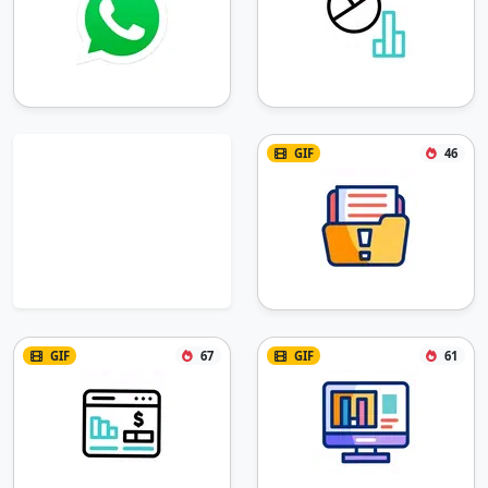
GIF
46
GIF
67
GIF
61