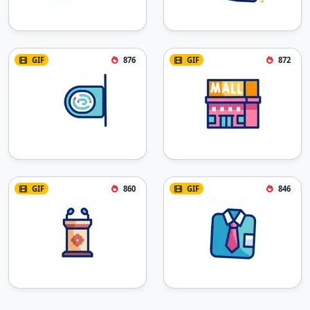
GIF
876
GIF
872
GIF
860
GIF
846