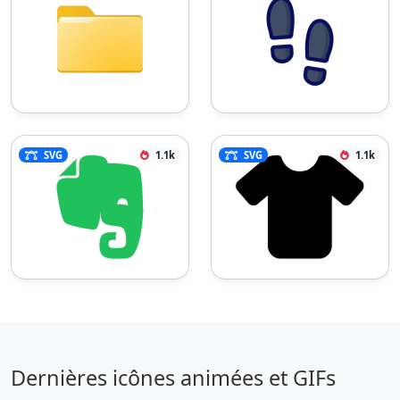
SVG
1.1k
SVG
1.1k
Dernières icônes animées et GIFs