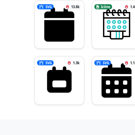
SVG
13.8k
Icône
1.
SVG
1.3k
SVG
1.