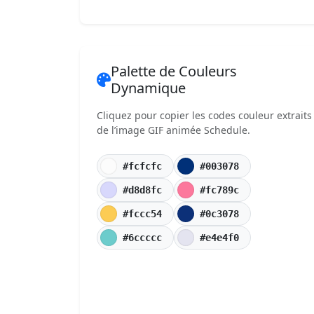
Palette de Couleurs
Dynamique
Cliquez pour copier les codes couleur extraits
de l’image GIF animée Schedule.
#fcfcfc
#003078
#d8d8fc
#fc789c
#fccc54
#0c3078
#6ccccc
#e4e4f0