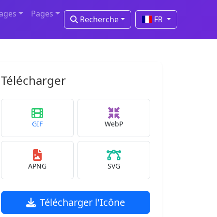
mages
Pages
Recherche
FR
Télécharger
GIF
WebP
APNG
SVG
Télécharger l'Icône