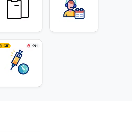
GIF
991