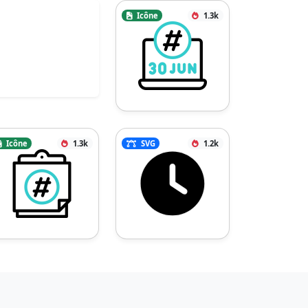
Icône
1.3k
Icône
1.3k
SVG
1.2k