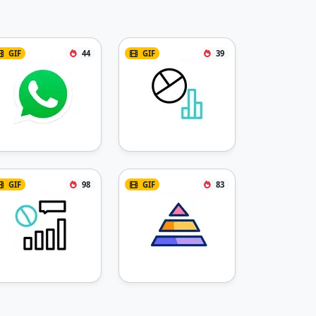
GIF
44
GIF
39
GIF
98
GIF
83