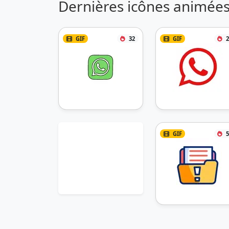
Dernières icônes animées
GIF
32
GIF
2
GIF
5