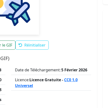
 le GIF
Réinitialiser
(GIF)
B
Date de Téléchargement:
5 Février 2026
0
Licence:
Licence Gratuite -
CC0 1.0
Universel
8
s