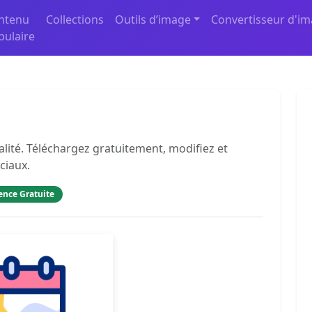
ntenu
Collections
Outils d’image
Convertisseur d'i
pulaire
lité. Téléchargez gratuitement, modifiez et
ciaux.
ence Gratuite