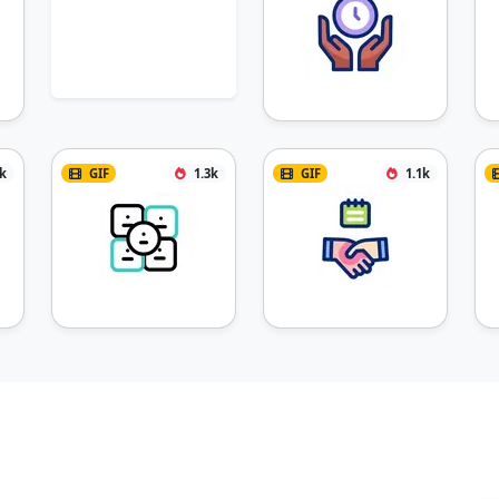
3k
GIF
1.3k
GIF
1.1k