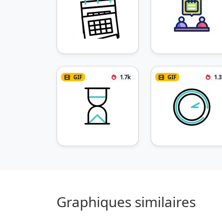
GIF
1.7k
GIF
1.
Graphiques similaires