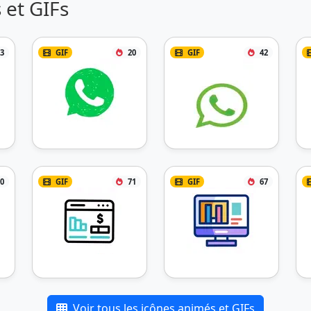
 et GIFs
3
GIF
20
GIF
42
0
GIF
71
GIF
67
Voir tous les icônes animés et GIFs