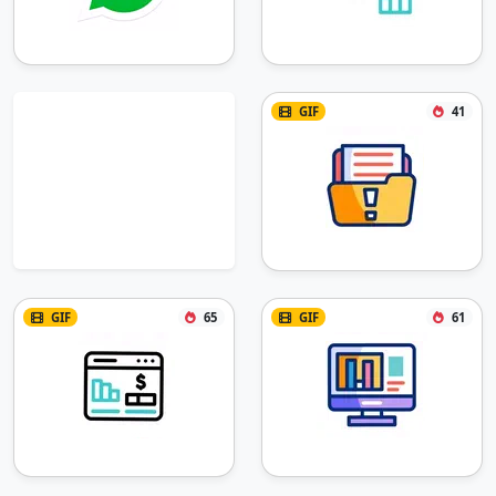
GIF
41
GIF
65
GIF
61