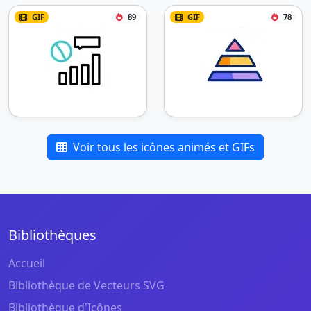
GIF
89
GIF
78
Voir tous les icônes animés et GIFs
Bibliothèques
Accueil
Bibliothèque de Vecteurs SVG
Bibliothèque d'Icônes