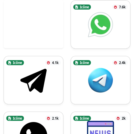
Icône
7.6k
Icône
4.1k
Icône
2.4k
Icône
2.1k
Icône
2k