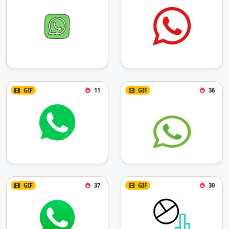
GIF
11
GIF
36
GIF
37
GIF
30