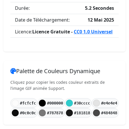
Durée:
5.2 Secondes
Date de Téléchargement:
12 Mai 2025
Licence:
Licence Gratuite -
CC0 1.0 Universel
Palette de Couleurs Dynamique
Cliquez pour copier les codes couleur extraits de
l’image GIF animée Support.
#fcfcfc
#000000
#30cccc
#e4e4e4
#0c0c0c
#787878
#181818
#484848