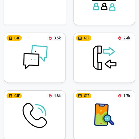
GIF
3.5k
GIF
2.4k
GIF
1.8k
GIF
1.7k