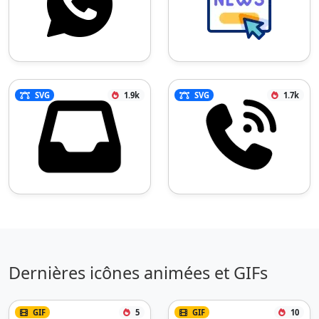
SVG
1.9k
SVG
1.7k
Dernières icônes animées et GIFs
GIF
5
GIF
10