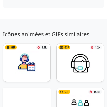
Icônes animées et GIFs similaires
GIF
1.8k
GIF
1.2k
GIF
15.4k