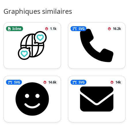
Graphiques similaires
Icône
1.1k
SVG
16.2k
SVG
14.6k
SVG
14k