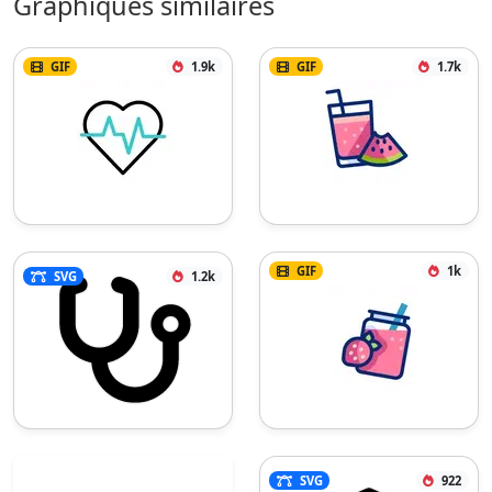
Graphiques similaires
GIF
1.9k
GIF
1.7k
GIF
1k
SVG
1.2k
SVG
922