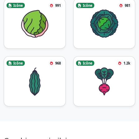
Icône
991
Icône
981
Icône
968
Icône
1.2k