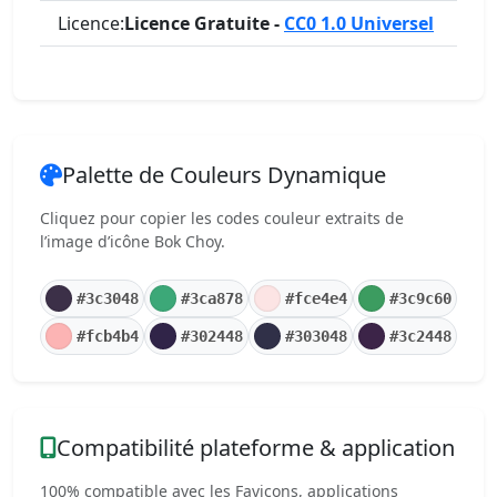
Licence:
Licence Gratuite -
CC0 1.0 Universel
Palette de Couleurs Dynamique
Cliquez pour copier les codes couleur extraits de
l’image d’icône Bok Choy.
#3c3048
#3ca878
#fce4e4
#3c9c60
#fcb4b4
#302448
#303048
#3c2448
Compatibilité plateforme & application
100% compatible avec les Favicons, applications