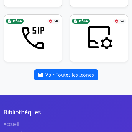
Icône
50
Icône
54
Voir Toutes les Icônes
Bibliothèques
Accueil