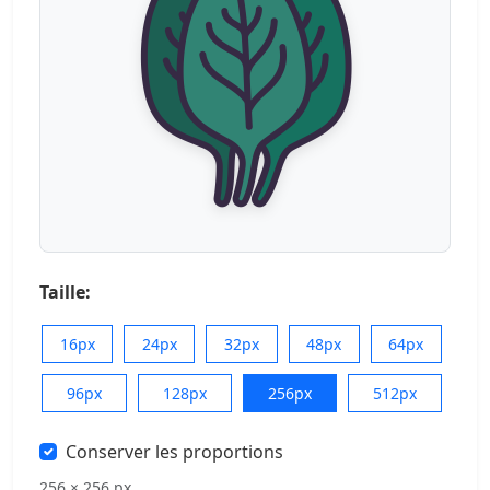
Taille:
16px
24px
32px
48px
64px
96px
128px
256px
512px
Conserver les proportions
256 × 256 px