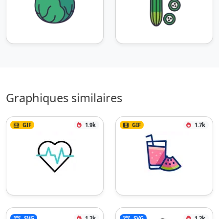
Graphiques similaires
GIF
1.9k
GIF
1.7k
SVG
1.2k
SVG
1.2k