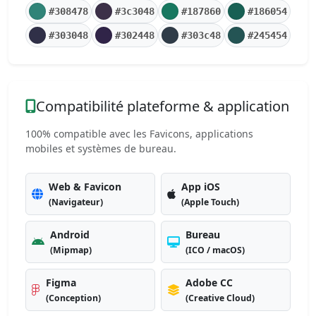
#308478
#3c3048
#187860
#186054
#303048
#302448
#303c48
#245454
Compatibilité plateforme & application
100% compatible avec les Favicons, applications
mobiles et systèmes de bureau.
Web & Favicon
App iOS
(Navigateur)
(Apple Touch)
Android
Bureau
(Mipmap)
(ICO / macOS)
Figma
Adobe CC
(Conception)
(Creative Cloud)