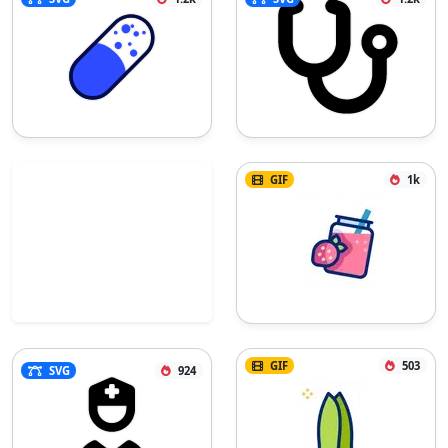
GIF
1k
GIF
503
SVG
924