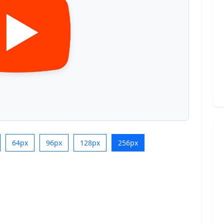
64px
96px
128px
256px