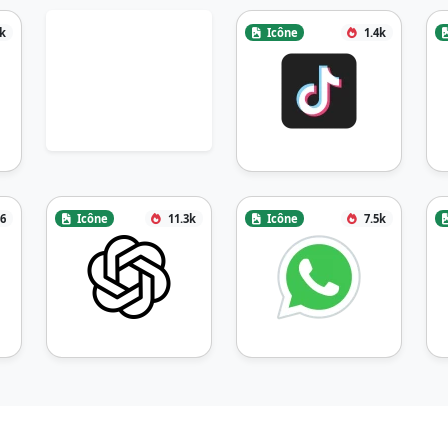
3k
Icône
1.4k
6
Icône
11.3k
Icône
7.5k