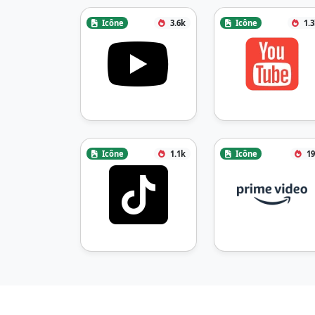
Icône
3.6k
Icône
1.
Icône
1.1k
Icône
19