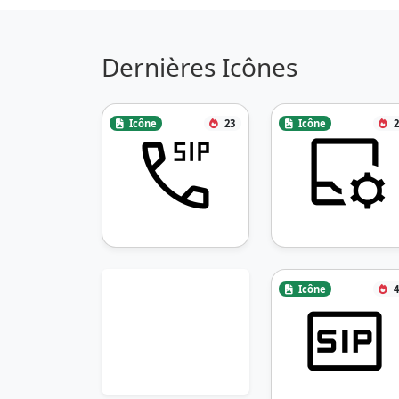
Dernières Icônes
Icône
23
Icône
2
Icône
4