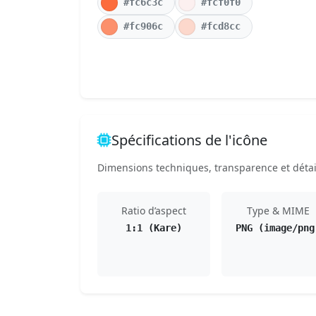
#fc6c3c
#fcf0f0
#fc906c
#fcd8cc
Spécifications de l'icône
Dimensions techniques, transparence et détail
Ratio d’aspect
Type & MIME
1:1 (Kare)
PNG (image/png