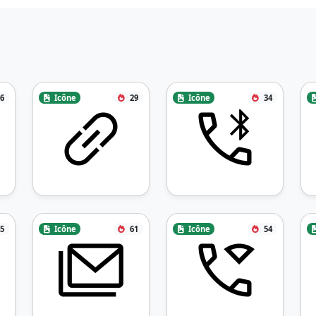
6
Icône
29
Icône
34
5
Icône
61
Icône
54