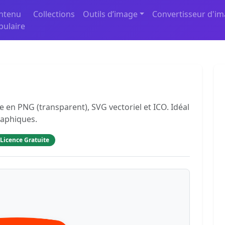
ntenu
Collections
Outils d’image
Convertisseur d'i
pulaire
 en PNG (transparent), SVG vectoriel et ICO. Idéal
raphiques.
Licence Gratuite