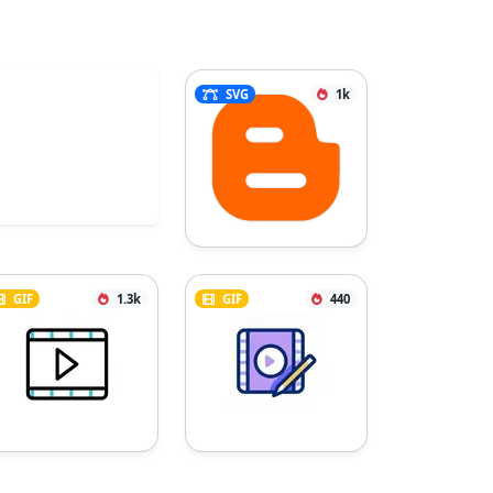
SVG
1k
GIF
1.3k
GIF
440