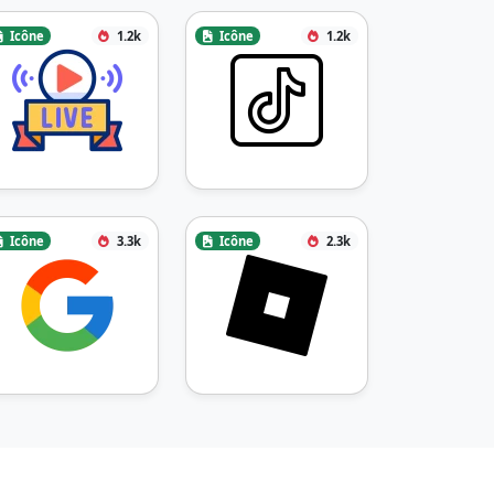
Icône
1.2k
Icône
1.2k
Icône
3.3k
Icône
2.3k