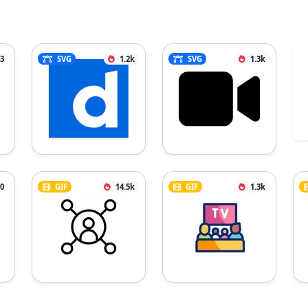
3
SVG
1.2k
SVG
1.3k
0
GIF
14.5k
GIF
1.3k