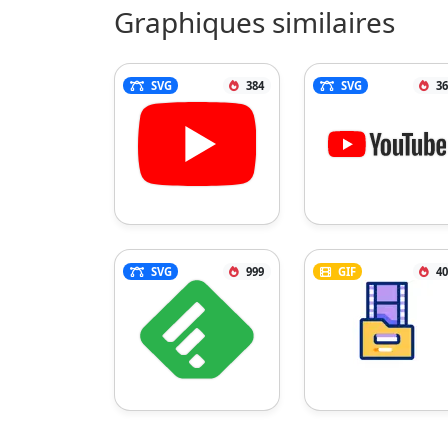
Graphiques similaires
SVG
384
SVG
36
SVG
999
GIF
40