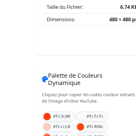
Taille du Fichier:
6.74 K
Dimensions:
480 × 480 p
Palette de Couleurs
Dynamique
Cliquez pour copier les codes couleur extraits
de l’image d’icône YouTube.
#fc3c00
#fcfcfc
#fcccc0
#fc480c