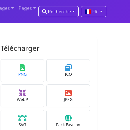
mages
Pages
Recherche
FR
Télécharger
PNG
ICO
WebP
JPEG
SVG
Pack Favicon