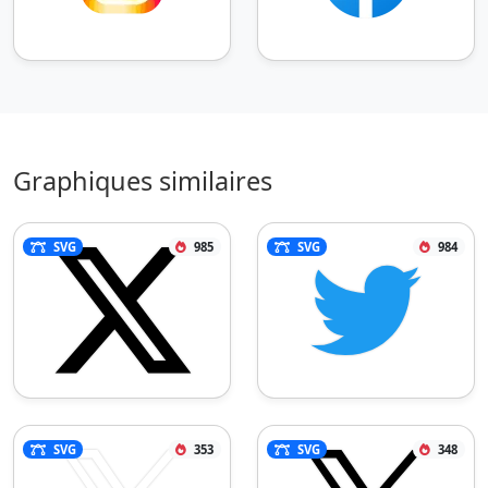
Graphiques similaires
SVG
985
SVG
984
SVG
353
SVG
348