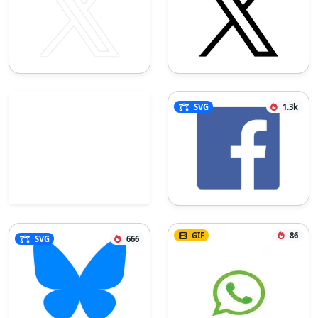
SVG
1.3k
GIF
86
SVG
666