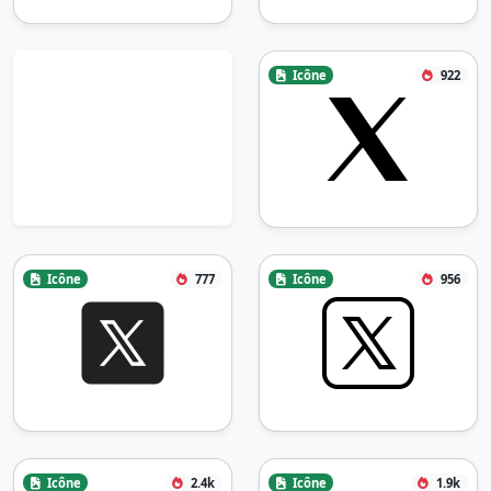
Icône
922
Icône
777
Icône
956
Icône
2.4k
Icône
1.9k