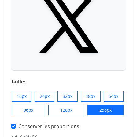
Taille:
16px
24px
32px
48px
64px
96px
128px
256px
Conserver les proportions
256 × 256 px