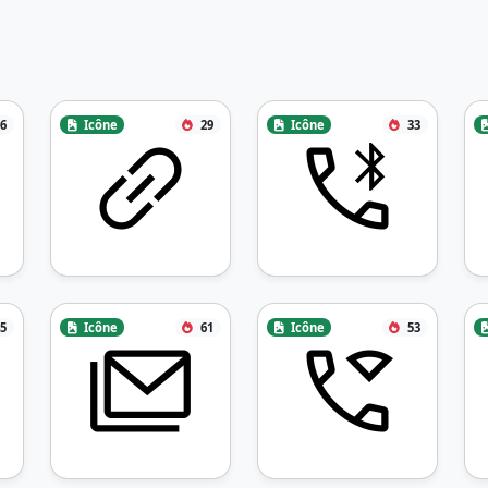
6
Icône
29
Icône
33
5
Icône
61
Icône
53