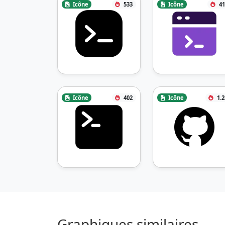
Icône
533
Icône
41
Icône
402
Icône
1.
Graphiques similaires