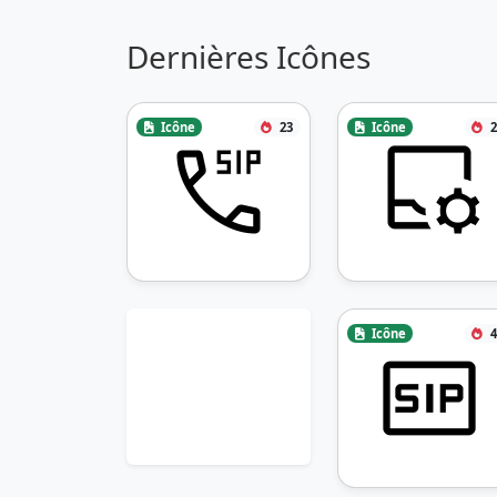
Dernières Icônes
Icône
23
Icône
2
Icône
4