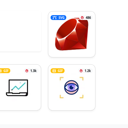
SVG
486
GIF
1.3k
GIF
1.2k