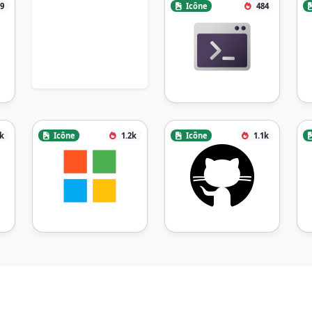
9
Icône
484
2k
Icône
1.2k
Icône
1.1k