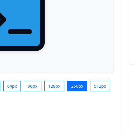
64px
96px
128px
256px
512px