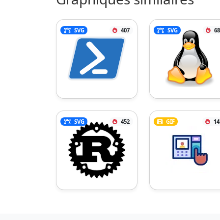
SVG
407
SVG
68
SVG
452
GIF
14