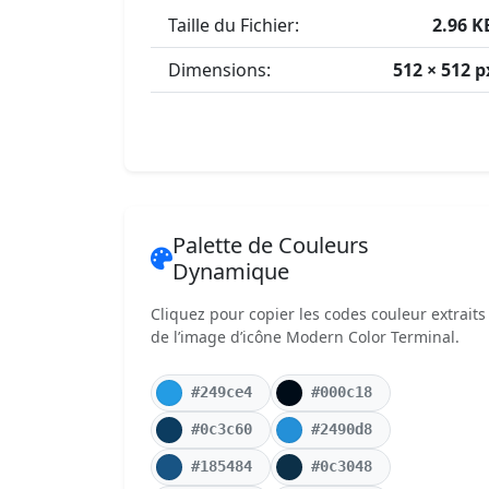
Taille du Fichier:
2.96 K
Dimensions:
512 × 512 p
Palette de Couleurs
Dynamique
Cliquez pour copier les codes couleur extraits
de l’image d’icône Modern Color Terminal.
#249ce4
#000c18
#0c3c60
#2490d8
#185484
#0c3048