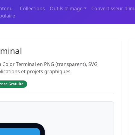
ntenu
Collections
Outils d’image
Convertisseur d'i
pulaire
rminal
 Color Terminal en PNG (transparent), SVG
plications et projets graphiques.
ence Gratuite