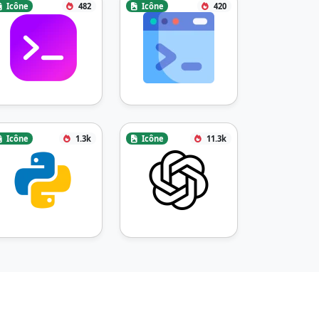
Icône
482
Icône
420
Icône
1.3k
Icône
11.3k