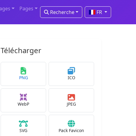
mages
Pages
Recherche
FR
Télécharger
PNG
ICO
WebP
JPEG
SVG
Pack Favicon