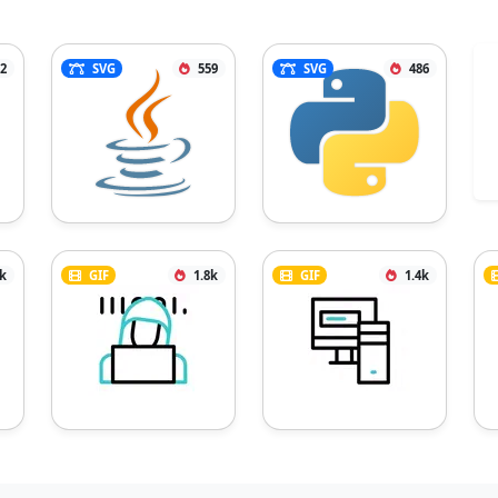
2
SVG
559
SVG
486
k
GIF
1.8k
GIF
1.4k