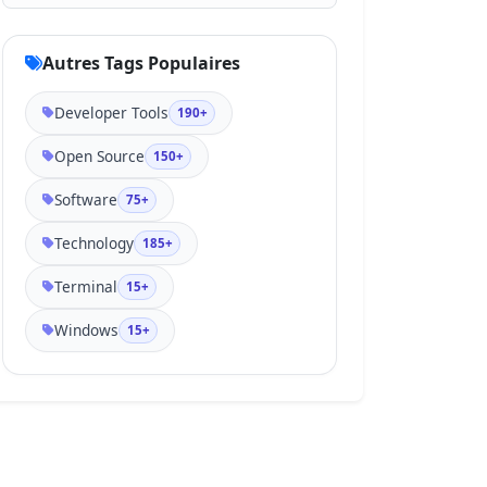
Autres Tags Populaires
Developer Tools
190+
Open Source
150+
Software
75+
Technology
185+
Terminal
15+
Windows
15+