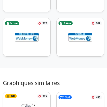
Icône
272
Icône
269
Graphiques similaires
GIF
395
SVG
455