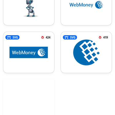
SVG
424
SVG
419