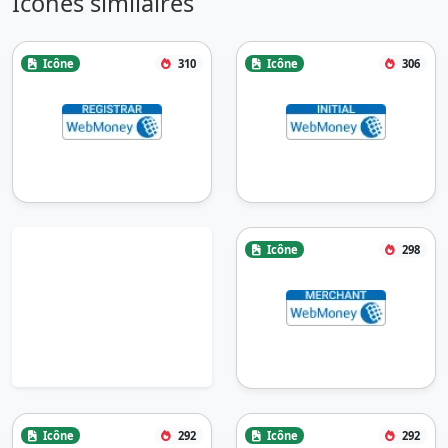
Icônes similaires
Icône
310
Icône
306
Icône
298
Icône
292
Icône
292