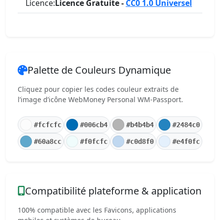
Licence:
Licence Gratuite -
CC0 1.0 Universel
Palette de Couleurs Dynamique
Cliquez pour copier les codes couleur extraits de
l’image d’icône WebMoney Personal WM-Passport.
#fcfcfc
#006cb4
#b4b4b4
#2484c0
#60a8cc
#f0fcfc
#c0d8f0
#e4f0fc
Compatibilité plateforme & application
100% compatible avec les Favicons, applications