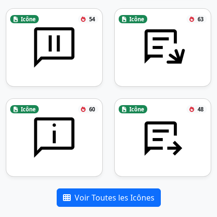
Icône
54
Icône
63
Icône
60
Icône
48
Voir Toutes les Icônes