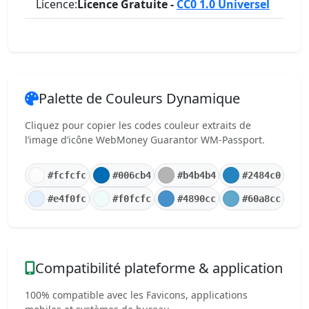
Licence:
Licence Gratuite -
CC0 1.0 Universel
Palette de Couleurs Dynamique
Cliquez pour copier les codes couleur extraits de
l’image d’icône WebMoney Guarantor WM-Passport.
#fcfcfc
#006cb4
#b4b4b4
#2484c0
#e4f0fc
#f0fcfc
#4890cc
#60a8cc
Compatibilité plateforme & application
100% compatible avec les Favicons, applications