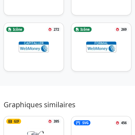
Icône
272
Icône
269
Graphiques similaires
GIF
395
SVG
456