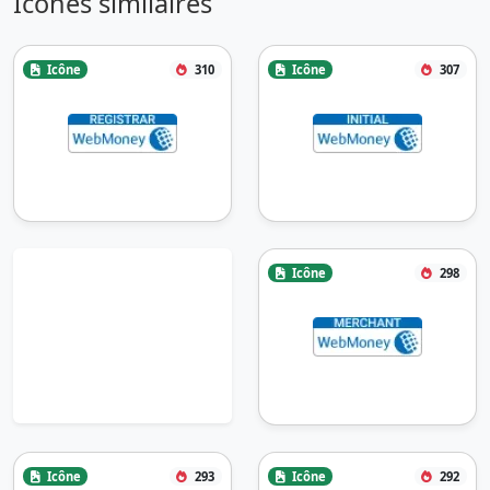
Icônes similaires
Icône
310
Icône
307
Icône
298
Icône
293
Icône
292