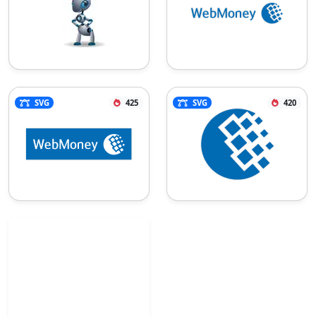
SVG
425
SVG
420