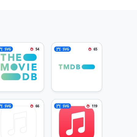
SVG
54
SVG
65
SVG
66
SVG
119