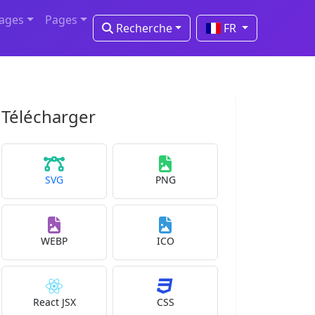
mages
Pages
Recherche
FR
Télécharger
SVG
PNG
WEBP
ICO
React JSX
CSS