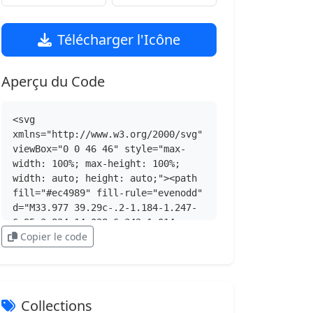
Télécharger l'Icône
Aperçu du Code
<svg 
xmlns="http://www.w3.org/2000/svg" 
viewBox="0 0 46 46" style="max-
width: 100%; max-height: 100%; 
width: auto; height: auto;"><path 
fill="#ec4989" fill-rule="evenodd" 
d="M33.977 39.29c-.2-1.184-1.247-
6.95-3.824-14.028 6.342-1.014 
Copier le code
11.836.725 12.242.858-.874 5.473-
4.009 10.193-8.418 13.17m-10.976 
3.354c-4.755 0-9.115-1.69-12.515-
4.503.26.21.441.343.441.343s3.765-
8.21 15.415-
Collections
12.27q.066-.022.132-.04c2.765 7.18 