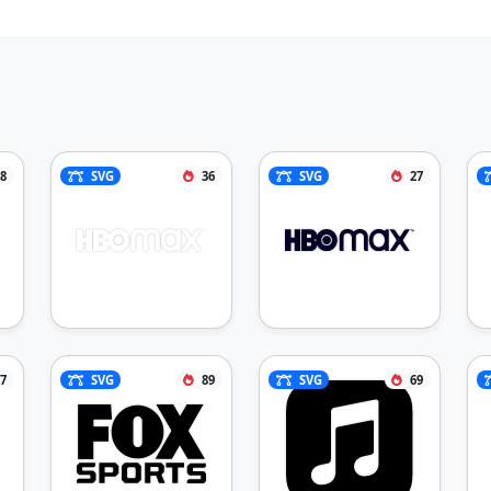
8
SVG
36
SVG
27
7
SVG
89
SVG
69