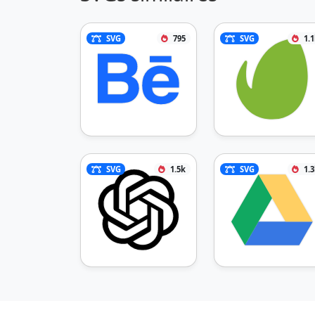
SVG
795
SVG
1.
SVG
1.5k
SVG
1.