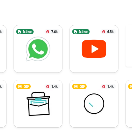
4k
Icône
7.6k
Icône
6.5k
6k
GIF
1.4k
GIF
1.4k