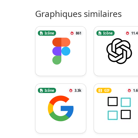
Graphiques similaires
Icône
861
Icône
11.
Icône
3.3k
GIF
1.