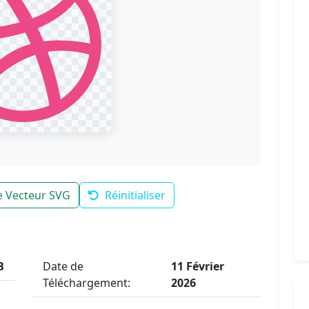
le Vecteur SVG
Réinitialiser
B
Date de
11 Février
Téléchargement:
2026