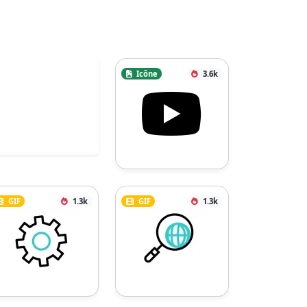
Icône
3.6k
GIF
1.3k
GIF
1.3k