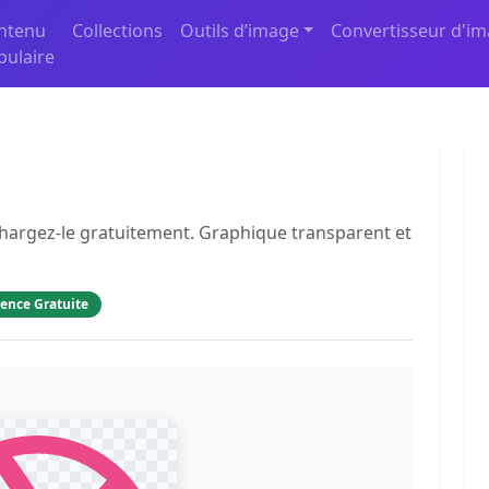
ntenu
Collections
Outils d’image
Convertisseur d'i
pulaire
chargez-le gratuitement. Graphique transparent et
cence Gratuite