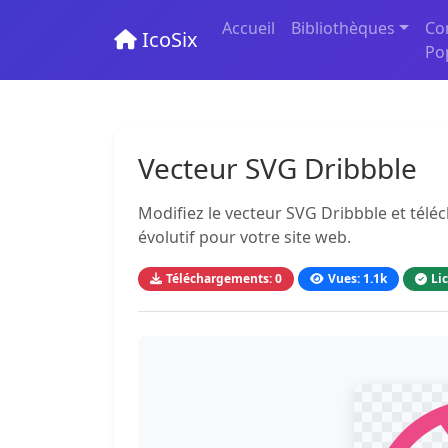
Accueil
Bibliothèques
Co
IcoSix
Po
Vecteur SVG Dribbble
Modifiez le vecteur SVG Dribbble et télé
évolutif pour votre site web.
Téléchargements: 0
Vues: 1.1k
Li