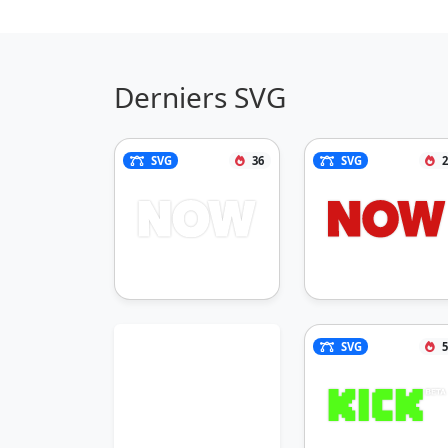
Derniers SVG
SVG
36
SVG
2
SVG
5