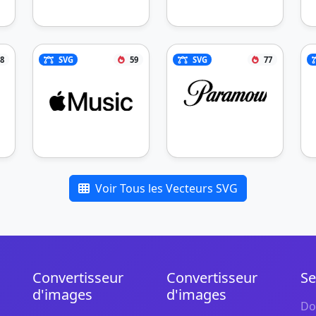
8
SVG
59
SVG
77
Voir Tous les Vecteurs SVG
Convertisseur
Convertisseur
Se
d'images
d'images
Do