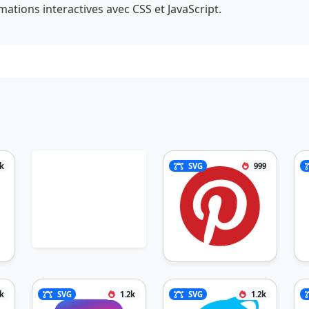
tions interactives avec CSS et JavaScript.
k
SVG
999
2k
SVG
1.2k
SVG
1.2k