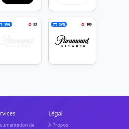
SVG
93
SVG
106
rvices
Légal
cumentation de
À Propos