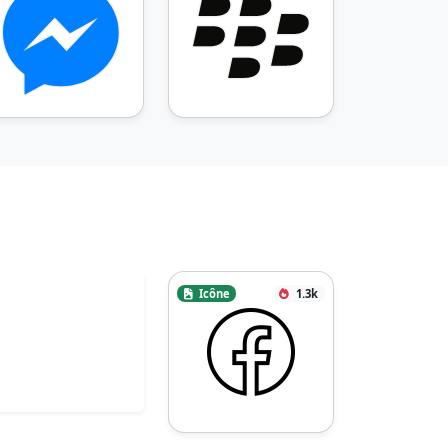
Icône
1.3k