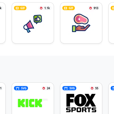
5k
GIF
1.1k
GIF
913
1
SVG
24
SVG
55