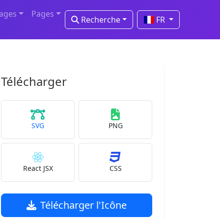
mages
Pages
Recherche
FR
Télécharger
SVG
PNG
React JSX
CSS
Télécharger l'Icône