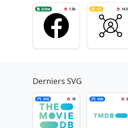
Icône
1.3k
GIF
14.
Derniers SVG
SVG
19
SVG
3