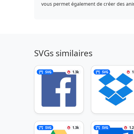
vous permet également de créer des anima
SVGs similaires
SVG
1.3k
SVG
1
SVG
1.3k
SVG
1.