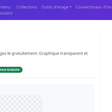
ntenu
Collections
Outils d’image
Convertisseur d'i
pulaire
argez-le gratuitement. Graphique transparent et
ence Gratuite