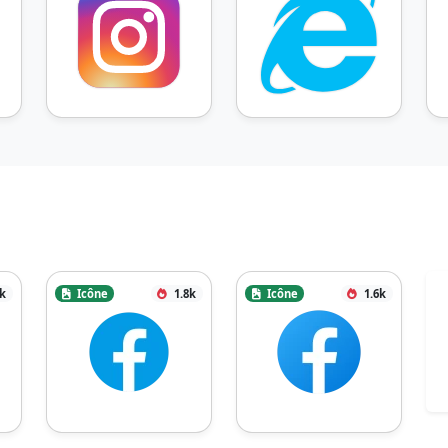
9k
Icône
1.8k
Icône
1.6k