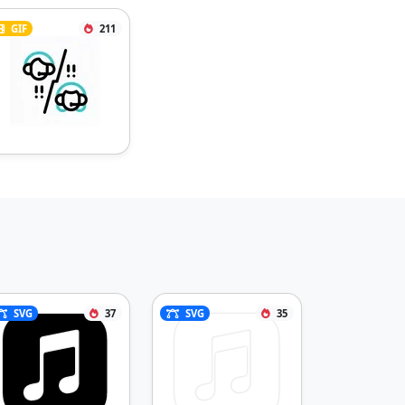
GIF
211
SVG
37
SVG
35