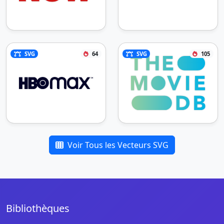
SVG
64
SVG
105
Voir Tous les Vecteurs SVG
Bibliothèques