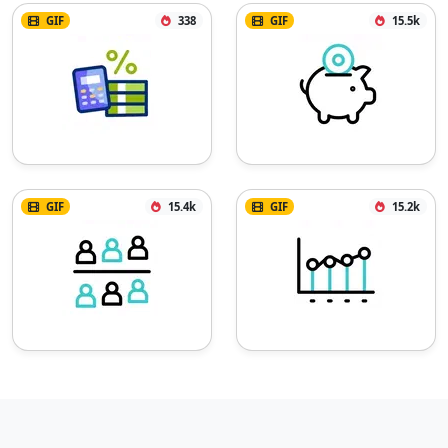
GIF
338
GIF
15.5k
GIF
15.4k
GIF
15.2k