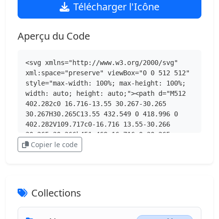
Télécharger l'Icône
Aperçu du Code
<svg xmlns="http://www.w3.org/2000/svg" 
xml:space="preserve" viewBox="0 0 512 512" 
style="max-width: 100%; max-height: 100%; 
width: auto; height: auto;"><path d="M512 
402.282c0 16.716-13.55 30.267-30.265 
30.267H30.265C13.55 432.549 0 418.996 0 
402.282V109.717c0-16.716 13.55-30.266 
30.265-30.266h451.469c16.716 0 30.265 
Copier le code
13.551 30.265 30.266z" 
style="fill:#0069aa"></path><path d="M0 
308.18h512v72.01H0z" style="fill:#34495e">
</path><path d="M21.517 402.282V109.717c0-
16.716 13.552-30.266 30.267-30.266h-
Collections
21.52C13.55 79.451 0 93.003 0 
109.717v292.565c0 16.716 13.55 30.267 
30.265 30.267h21.52c-16.715 0-30.268-