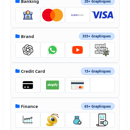
Banking
20+ Graphiques
13.553-30.268-30.267" 
style="opacity:.15;fill:#202121"></path>
<path d="M368.996 182.984h-98.728c-4.611 0-
8.348-3.736-8.348-8.348s3.736-8.348 8.348-
8.348h98.728c4.611 0 8.348 3.736 8.348 
8.348s-3.738 8.348-8.348 8.348m83.293 
Brand
355+ Graphiques
34.661H270.267a8.347 8.347 0 0 1-8.348-
8.348 8.347 8.347 0 0 1 8.348-
8.348h182.022a8.348 8.348 0 1 1 0 
16.696M81.528 194.061c0 16.135 9.889 29.666 
23.942 34.869v-69.739c-14.052 5.203-23.942 
Credit Card
15+ Graphiques
18.735-23.942 34.87m74.424 0c0-16.135-
9.887-29.666-23.944-34.869v69.739c14.057-
5.204 23.944-19.258 23.944-34.87" 
style="fill:#fff"></path><path d="M186.791 
140.596a2 2 0 0 1-.13-.141 78 78 0 0 0-
2.691-1.579 69.7 69.7 0 0 0-26.729-8.878c-
Finance
65+ Graphiques
2.511-.469-5.024-.474-7.533-.474h-31.227c-
35.913 0-65.059 26.544-65.059 65.059 0 
15.612 5.727 30.185 15.615 
41.114l.86.866c11.933 13.497 29.5 22.034 