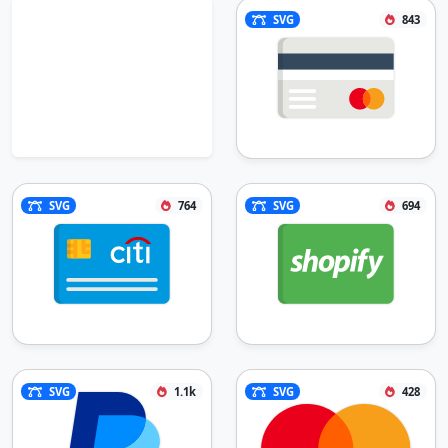
SVG
843
SVG
764
SVG
694
SVG
1.1k
SVG
428