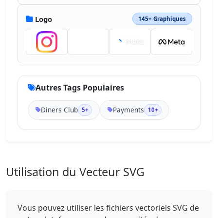
49.1 22.034h30.185c35.394 0 67.659-28.625 
67.659-64.013-.317-23.618-12.575-42.731-
Logo
145+ Graphiques
30.05-53.988m-67.545 113.352c-33.074 0-
59.887-26.813-59.887-59.887 0-33.075 
26.813-59.888 59.887-59.888 33.076 0 59.89 
26.813 59.89 59.888-.002 33.073-26.814 
59.887-59.89 59.887" style="fill:#fff">
</path></svg>
Autres Tags Populaires
Diners Club
Payments
5+
10+
Utilisation du Vecteur SVG
Vous pouvez utiliser les fichiers vectoriels SVG de