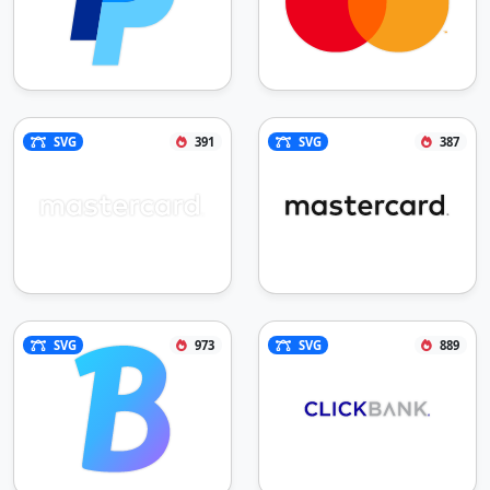
SVG
391
SVG
387
SVG
973
SVG
889