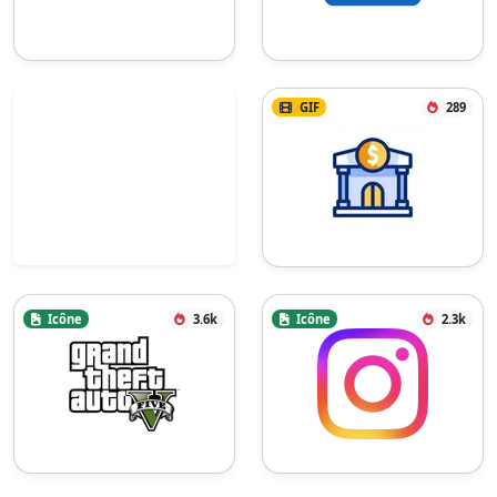
GIF
289
Icône
3.6k
Icône
2.3k