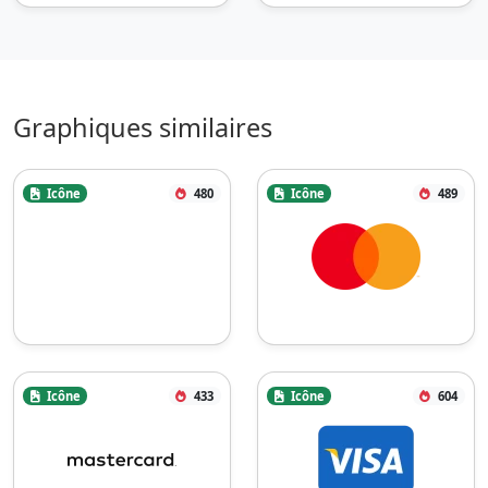
Graphiques similaires
Icône
480
Icône
489
Icône
433
Icône
604