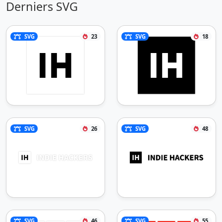
Derniers SVG
SVG
23
SVG
18
SVG
26
SVG
48
SVG
46
SVG
55