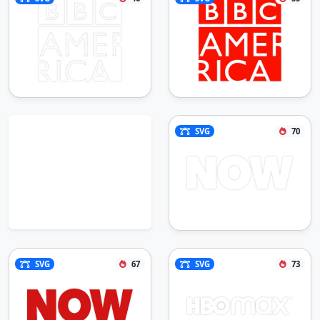
SVG
70
SVG
67
SVG
73